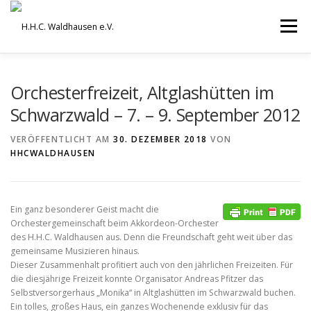
Zum
Inhalt
Menü
springen
VEREIN
AUSBILDUNG
Orchesterfreizeit, Altglashütten im
Schwarzwald – 7. – 9. September 2012
ORCHESTER UND ENSEMBLES
TERMINE
VERÖFFENTLICHT AM
30. DEZEMBER 2018
VON
HHCWALDHAUSEN
BEITRÄGE / ARCHIV
SERVICE
DHV
Ein ganz besonderer Geist macht die
Orchestergemeinschaft beim Akkordeon-Orchester
des H.H.C. Waldhausen aus. Denn die Freundschaft geht weit über das
gemeinsame Musizieren hinaus.
Dieser Zusammenhalt profitiert auch von den jährlichen Freizeiten. Für
die diesjährige Freizeit konnte Organisator Andreas Pfitzer das
Selbstversorgerhaus „Monika“ in Altglashütten im Schwarzwald buchen.
Ein tolles, großes Haus, ein ganzes Wochenende exklusiv für das