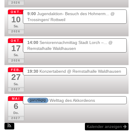
2026
m
-
c
OKT.
9:00
Jugendaktion- Besuch des Hohnerm...
@
a
10
Trossingen/ Rottweil
r
Sa.
t
2026
OKT.
14:00
Seniorennachmittag Stadt Lorch –...
@
17
Remstalhalle Waldhausen
Sa.
2026
FEB.
19:30
Konzertabend
@ Remstalhalle Waldhausen
27
Sa.
2027
MAI
Welttag des Akkordeons
ganztägig
6
Do.
2027
Kalender anzeigen