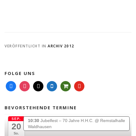
VERÖFFENTLICHT IN
ARCHIV 2012
FOLGE UNS
f
i
m
m
s
y
a
n
a
o
h
o
c
s
i
b
o
u
e
t
l
i
p
t
BEVORSTEHENDE TERMINE
b
a
l
p
u
o
g
e
i
b
SEP.
10:30
Jubelfest – 70 Jahre H.H.C.
@ Remstalhalle
20
o
r
n
e
Waldhausen
k
a
g
So.