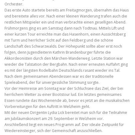
Orchester.
Das erste Auto startete bereits am Freitagmorgen, übernahm das Haus
und bereitete alles vor. Nach einer kleinen Wanderung trafen auch die
restlichen Mitspieler ein und man verbrachte einen geselligen Abend.
Frühmorgens ging es am Samstag dann nach Todtnau. Mittels Lift und
einer kurzen Tour erreichte man das Hasenhorn, einen Aussichtsberg
mit Turm und herrlicher Sicht auf den Feldberg und die schöne
Landschaft des Schwarzwalds. Der Höhepunkt sollte aber erst noch
folgen, denn Jugendleiterin Kathrin Brandenburger führte die
Akkordeonisten durch den Märchen-Wanderweg. Letzte Station war
wieder die Talstation der Bergbahn. Nach einer erneuten Auffahrt ging
es mit der längsten Rodelbahn Deutschlands rasant wieder ins Tal.
Nach dem gemeinsamen Abendessen war es der traditionelle
Spieleabend, der für unvergessliche Stimmung sorgte.
Vor der Heimreise am Sonntag war der Schluchsee das Ziel, der bei
herrlichem Wetter zu einer Bootstour lud. Ein letztes gemeinsames
Essen rundete das Wochenende ab, bevor es jetzt an die musikalischen
Vorbereitungen für den Auftritt in Welzheim geht.
Mit der neuen Dirigentin Lydia Lick bereitet man sich für die Teilnahme
am Jubiläumskonzert am 29. September in Welzheim vor.
Anschließend liegt ein neues Programm auf. Der ideale Zeitpunkt für
Wiedereinsteiger, sich der Gemeinschaft anzuschließen.