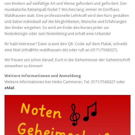
von Kindern auf vielfältige Art und Weise gefordert und gefördert. Der
Noten-Geheimschrift
musikalische Rätselspaß findet 7 Wochen lang, immer im Dorfhaus
Waldhausen statt. Eine professionelle Lehrkraft wird den Kurs gestalten
und dabei individuell auf die Möglichkeiten, Wünsche und Erfahrungen
der Kinder eingehen. So wird am Ende des Kurses jeder zur
Notenkönigin oder zum Notenkönig und erhält eine Urkunde!
Ihr habt Interesse? Dann scannt den QR- Code auf dem Plakat, schreibt
eine Mail (info@hhc-waldhausen.de) oder ruft an (0171/7566327).
Wir freuen uns schon darauf, Euch in die Geheimnisse der Geheimschrift
einweihen zu können!
Weitere Informationen und Anmeldung
Weitere Informationen bei Heiko Cammerer, Tel. 0171/7566327 oder
eMail
.