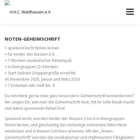
Zum
Inhalt
Menü
springen
VEREIN
AUSBILDUNG
NOTEN-GEHEIMSCHRIFT
+ spielend leicht Noten lernen
+ für Kinder der Klassen 2-6
ORCHESTER UND ENSEMBLES
TERMINE
+ 7 Wochen musikalischer Rätselspaß
+ in Kleingruppen (3-4 Kinder)
+ Start (sobald Gruppengröße erreicht)
im November 2025, Januar und März 2026
BEITRÄGE / ARCHIV
SERVICE
DHV
+ 7 Einheiten inkl. Heft 84.- €
Du möchtest gerne eine ganz besondere Geheimschrift kennenlernen?
Wir zeigen Dir, wie man die Geheimschrift liest, mit ihr tolle Musik macht
und dabei spannende Rätsel löst!
Spielend leicht, werden Kinder der Klassen 2 bis 6 in Kleingruppen
Noten lernen, und gleichzeitig das vielseitige Instrument Akkordeon
entdecken und in kleinen Schritten erlernen. Mit der „Noten-
Geheimschrift“ werden die musikalischen und rhythmischen Fähigkeiten