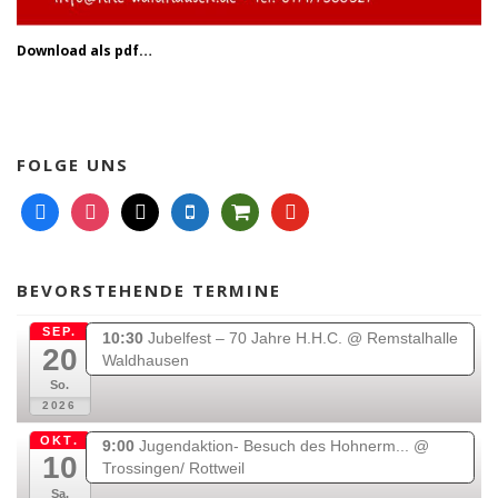
Download als pdf…
FOLGE UNS
f
i
m
m
s
y
a
n
a
o
h
o
c
s
i
b
o
u
e
t
l
i
p
t
BEVORSTEHENDE TERMINE
b
a
l
p
u
o
g
e
i
b
SEP.
10:30
Jubelfest – 70 Jahre H.H.C.
@ Remstalhalle
20
o
r
n
e
Waldhausen
k
a
g
So.
2026
m
-
c
OKT.
9:00
Jugendaktion- Besuch des Hohnerm...
@
a
10
Trossingen/ Rottweil
r
Sa.