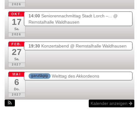
t
2026
OKT.
14:00
Seniorennachmittag Stadt Lorch –...
@
17
Remstalhalle Waldhausen
Sa.
2026
FEB.
19:30
Konzertabend
@ Remstalhalle Waldhausen
27
Sa.
2027
MAI
Welttag des Akkordeons
ganztägig
6
Do.
2027
Kalender anzeigen