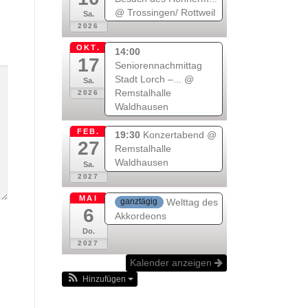
@ Trossingen/ Rottweil
Sa.
2026
OKT.
14:00
17
Seniorennachmittag
Stadt Lorch –...
@
Sa.
Remstalhalle
2026
Waldhausen
FEB.
19:30
Konzertabend
@
27
Remstalhalle
Waldhausen
Sa.
2027
MAI
Welttag des
ganztägig
6
Akkordeons
Do.
2027
Kalender anzeigen
Hinzufügen