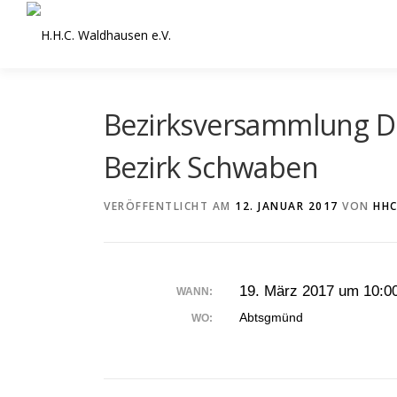
Zum
Inhalt
springen
Bezirksversammlung D
Bezirk Schwaben
VERÖFFENTLICHT AM
12. JANUAR 2017
VON
HH
19. März 2017 um 10:00
WANN:
Abtsgmünd
WO: