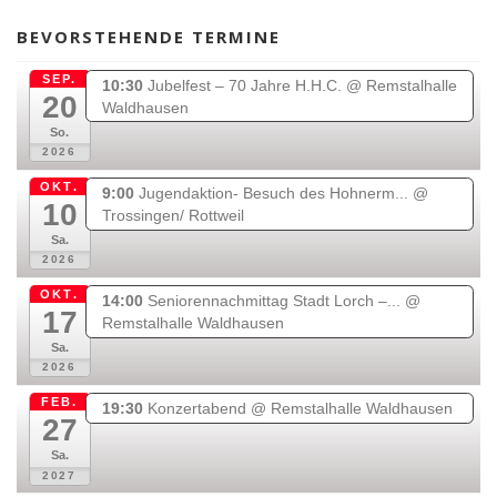
c
s
i
b
o
u
e
t
l
i
p
t
BEVORSTEHENDE TERMINE
b
a
l
p
u
o
g
e
i
b
SEP.
10:30
Jubelfest – 70 Jahre H.H.C.
@ Remstalhalle
20
o
r
n
e
Waldhausen
k
a
g
So.
2026
m
-
c
OKT.
9:00
Jugendaktion- Besuch des Hohnerm...
@
a
10
Trossingen/ Rottweil
r
Sa.
t
2026
OKT.
14:00
Seniorennachmittag Stadt Lorch –...
@
17
Remstalhalle Waldhausen
Sa.
2026
FEB.
19:30
Konzertabend
@ Remstalhalle Waldhausen
27
Sa.
2027