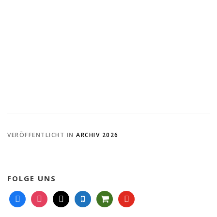
VERÖFFENTLICHT IN
ARCHIV 2026
FOLGE UNS
f
i
m
m
s
y
a
n
a
o
h
o