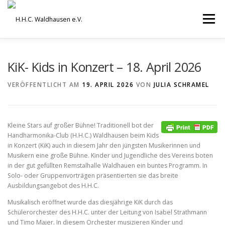
Zum
Inhalt
Menü
springen
VEREIN
AUSBILDUNG
KiK- Kids in Konzert – 18. April 2026
VERÖFFENTLICHT AM
19. APRIL 2026
VON
JULIA SCHRAMEL
ORCHESTER UND ENSEMBLES
TERMINE
Kleine Stars auf großer Bühne! Traditionell bot der
BEITRÄGE / ARCHIV
SERVICE
DHV
Handharmonika-Club (H.H.C.) Waldhausen beim Kids
in Konzert (KiK) auch in diesem Jahr den jüngsten Musikerinnen und
Musikern eine große Bühne. Kinder und Jugendliche des Vereins boten
in der gut gefüllten Remstalhalle Waldhauen ein buntes Programm. In
Solo- oder Gruppenvorträgen präsentierten sie das breite
Ausbildungsangebot des H.H.C.
Musikalisch eröffnet wurde das diesjährige KiK durch das
Schülerorchester des H.H.C. unter der Leitung von Isabel Strathmann
und Timo Majer. In diesem Orchester musizieren Kinder und