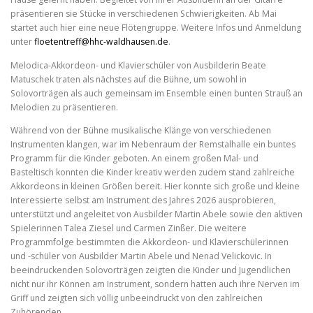
präsentieren sie Stücke in verschiedenen Schwierigkeiten. Ab Mai
startet auch hier eine neue Flötengruppe. Weitere Infos und Anmeldung
unter
floetentreff@hhc-waldhausen.de
.
Melodica-Akkordeon- und Klavierschüler von Ausbilderin Beate
Matuschek traten als nächstes auf die Bühne, um sowohl in
Solovorträgen als auch gemeinsam im Ensemble einen bunten Strauß an
Melodien zu präsentieren.
Während von der Bühne musikalische Klänge von verschiedenen
Instrumenten klangen, war im Nebenraum der Remstalhalle ein buntes
Programm für die Kinder geboten. An einem großen Mal- und
Basteltisch konnten die Kinder kreativ werden zudem stand zahlreiche
Akkordeons in kleinen Größen bereit. Hier konnte sich große und kleine
Interessierte selbst am Instrument des Jahres 2026 ausprobieren,
unterstützt und angeleitet von Ausbilder Martin Abele sowie den aktiven
Spielerinnen Talea Ziesel und Carmen Zinßer. Die weitere
Programmfolge bestimmten die Akkordeon- und Klavierschülerinnen
und -schüler von Ausbilder Martin Abele und Nenad Velickovic. In
beeindruckenden Solovorträgen zeigten die Kinder und Jugendlichen
nicht nur ihr Können am Instrument, sondern hatten auch ihre Nerven im
Griff und zeigten sich völlig unbeeindruckt von den zahlreichen
Zuhörenden.