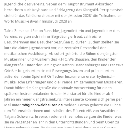
Jugendliche des Vereins. Neben dem Hauptinstrument Akkordeon
bereichern auch Keyboard und Schlagzeug das Klangbild. Perspektivisch
steht für das Schülerorchester mit der „Mission 2028“ die Teilnahme am
World Music Festival in Innsbruck 2028 an.
Talea Ziesel und Simon Runschke, Jugendleiterin und Jugendleiter des
Vereins, zeigten sich in ihrer Begrüßung erfreut, zahlreiche
Besucherinnen und Besucher begrüßen zu dürfen. Zudem stellten sie
kurz die aktive Jugendarbeit vor, ein zentraler Bestandteil der
musikalischen Ausbildung. Ab sofort gehörte die Bühne den jüngsten
Musikerinnen und Musikern des H.H.C. Waldhausen, den Kinder der
Klangstraße. Unter der Leitung von Kathrin Brandenburger und Franzsika
Grießer begeisterten sie mit Bewegungstänzen und präsentierten
außerdem beim Spiel mit Orff´schen Instrumente erste rhythmisch-
musikalische Erfahrungen und die Freude am gemeinsamen Musizieren.
Damit bildet die Klangstraße die optimale Vorbereitung für einen
späteren Instrumentalunterricht. Im Mai startet für alle Kinder ab 4
Jahren ein neuer Klangstraßenkurs. Interessierte können sich gerne per
Mail unter
mff@hhc-waldhausen.de
melden. Fortan gehörte die Bühne
den Flötenschülerinnen und –schüler des Flötentreffs von Ausbilderin
Tatjana Schwanitz. In verschiedenen Ensembles zeigten die Kinder was
sie im vergangenen Jahr in den Unterrichtsstunden und beim Üben zu
Hause gelernt haben. Begleitet von ihrer Ausbilderin an der Gitarre