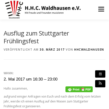
Zum
Inhalt
Menü
springen
VEREIN
AUSBILDUNG
Ausflug zum Stuttgarter
Frühlingsfest
ORCHESTER UND ENSEMBLES
TERMINE
VERÖFFENTLICHT AM
30. MÄRZ 2017
VON
HHCWALDHAUSEN
BEITRÄGE / ARCHIV
SERVICE
DHV
WANN:
2. Mai 2017 um 16:30 – 23:00
Hallo zusammen,
aufgrund einiger Anfragen von Euch und nach dem Erfolg vom letzten
Jahr, werde ich einen Ausflug auf den Wasen zum Stuttgarter
Frühlingsfest organisieren.