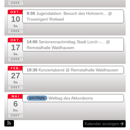
2026
m
-
c
OKT.
9:00
Jugendaktion- Besuch des Hohnerm...
@
a
10
Trossingen/ Rottweil
r
Sa.
t
2026
OKT.
14:00
Seniorennachmittag Stadt Lorch –...
@
17
Remstalhalle Waldhausen
Sa.
2026
FEB.
19:30
Konzertabend
@ Remstalhalle Waldhausen
27
Sa.
2027
MAI
Welttag des Akkordeons
ganztägig
6
Do.
2027
Kalender anzeigen