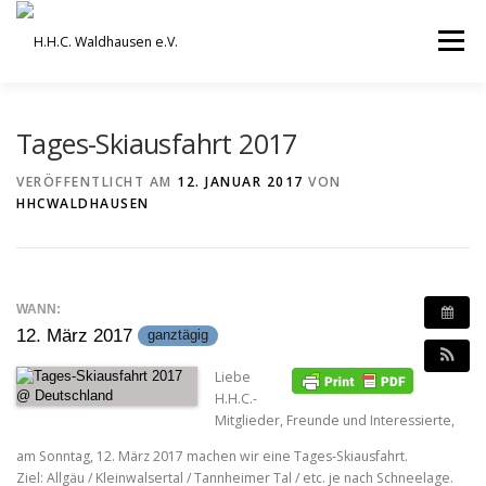
Zum
Inhalt
Menü
springen
VEREIN
AUSBILDUNG
Tages-Skiausfahrt 2017
VERÖFFENTLICHT AM
12. JANUAR 2017
VON
HHCWALDHAUSEN
ORCHESTER UND ENSEMBLES
TERMINE
BEITRÄGE / ARCHIV
SERVICE
DHV
WANN:
12. März 2017
ganztägig
Liebe
H.H.C.-
Mitglieder, Freunde und Interessierte,
am Sonntag, 12. März 2017 machen wir eine Tages-Skiausfahrt.
Ziel: Allgäu / Kleinwalsertal / Tannheimer Tal / etc. je nach Schneelage.