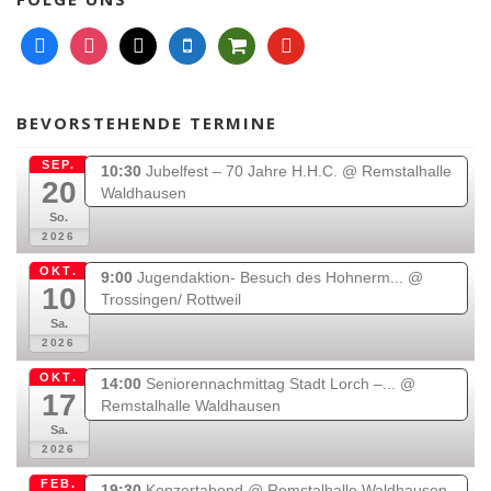
f
i
m
m
s
y
a
n
a
o
h
o
c
s
i
b
o
u
e
t
l
i
p
t
BEVORSTEHENDE TERMINE
b
a
l
p
u
o
g
e
i
b
SEP.
10:30
Jubelfest – 70 Jahre H.H.C.
@ Remstalhalle
20
o
r
n
e
Waldhausen
k
a
g
So.
2026
m
-
c
OKT.
9:00
Jugendaktion- Besuch des Hohnerm...
@
a
10
Trossingen/ Rottweil
r
Sa.
t
2026
OKT.
14:00
Seniorennachmittag Stadt Lorch –...
@
17
Remstalhalle Waldhausen
Sa.
2026
FEB.
19:30
Konzertabend
@ Remstalhalle Waldhausen