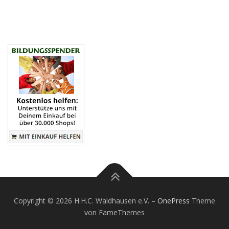
Copyright © 2026 H.H.C. Waldhausen e.V.
–
OnePress
Theme
von FameThemes