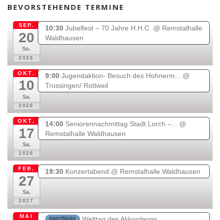
e
t
l
i
p
t
BEVORSTEHENDE TERMINE
b
a
l
p
u
o
g
e
i
b
SEP.
10:30
Jubelfest – 70 Jahre H.H.C.
@ Remstalhalle
20
o
r
n
e
Waldhausen
k
a
g
So.
2026
m
-
c
OKT.
9:00
Jugendaktion- Besuch des Hohnerm...
@
a
10
Trossingen/ Rottweil
r
Sa.
t
2026
OKT.
14:00
Seniorennachmittag Stadt Lorch –...
@
17
Remstalhalle Waldhausen
Sa.
2026
FEB.
19:30
Konzertabend
@ Remstalhalle Waldhausen
27
Sa.
2027
MAI
Welttag des Akkordeons
ganztägig