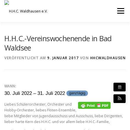
Zum
Inhalt
Menü
springen
VEREIN
AUSBILDUNG
H.H.C.-Vereinswochenende in Bad
Waldsee
ORCHESTER UND ENSEMBLES
TERMINE
VERÖFFENTLICHT AM
9. JANUAR 2017
VON
HHCWALDHAUSEN
BEITRÄGE / ARCHIV
SERVICE
DHV
WANN:
30. Juli 2022 – 31. Juli 2022
ganztägig
Liebes Schülerorchester, Orchester und
Hobby-Orchester, liebes Flöten-Ensemble,
liebe Mitglieder von Jugendausschuss und Ausschuss, liebe Dirigenten,
lieber harte Kern des H.H.C. und vor allem liebe H.H.C.-Familie,