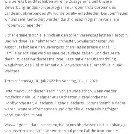
wie bereits berichtet haben wir eine Zusage erhalten! Unsere
Bewerbung für das Förderprogramm „Proben trotz Corona“ des
Landesmusikverbandes BW wurde positiv entschieden. Darüber freuen
wir uns sehr! Gefördert werden durch dieses Programm vor allem
Probenwochenenden.
Sicher erinnern sich alle noch an den tollen Vereinstag letzten Herbst in
Bad Waldsee. Teilnehmer von Orchester, Schülerorchester und
Ausschuss haben einen unvergesslichen Tag im Kreise der H.H.C.
Familie erlebt. Nun wird es eine Neuauflage geben! Und das Beste
daran ist, dass wir dieses mal zwei Tage mit einer Übernachtung
wegfahren, das Ziel ist erneut die Schwäbische Bauernschule in Bad
Waldsee.
Termin: Samstag, 30. Juli 2022 bis Sonntag, 31. Juli 2022
Bitte merkt Euch diesen Termin vor. Es wäre schön, wenn wieder
möglichst viele Teilnehmer aus Orchester, Jugendorchester,
Hobbyorchester, Ausschuss, Jugendausschuss, Flötenensemble dabei
wären. Weitere Informationen und offizielle Ausschreibung folgen
voraussichtlich im Mai.
Was wir genau daraus machen, bleibt uns überlassen und ist abhängig
von unserer Kreativität. Wir werden auf jeden Fall die Instrumente