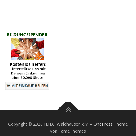
Copyright © 2026 H.H.C. Waldhausen e.V.
–
OnePress
Theme
von FameThemes