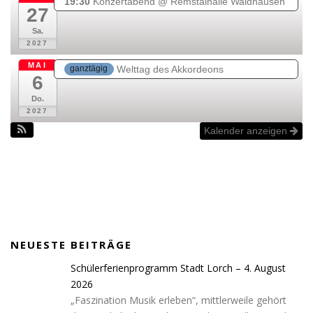
19:30
Konzertabend
@ Remstalhalle Waldhausen
27
Sa.
2027
MAI
Welttag des Akkordeons
ganztägig
6
Do.
2027
Kalender anzeigen
NEUESTE BEITRÄGE
Schülerferienprogramm Stadt Lorch – 4. August
2026
„Faszination Musik erleben“, mittlerweile gehört