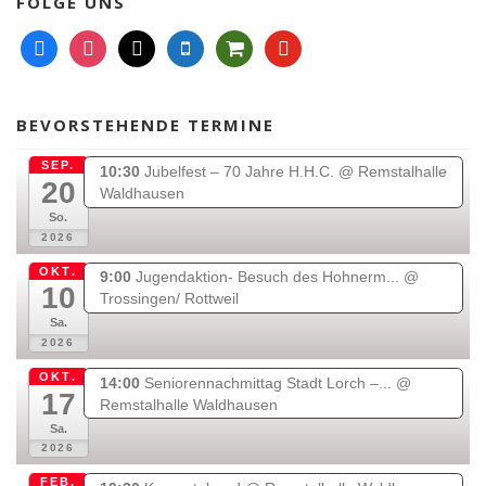
FOLGE UNS
f
i
m
m
s
y
a
n
a
o
h
o
c
s
i
b
o
u
e
t
l
i
p
t
BEVORSTEHENDE TERMINE
b
a
l
p
u
o
g
e
i
b
SEP.
10:30
Jubelfest – 70 Jahre H.H.C.
@ Remstalhalle
20
o
r
n
e
Waldhausen
k
a
g
So.
2026
m
-
c
OKT.
9:00
Jugendaktion- Besuch des Hohnerm...
@
a
10
Trossingen/ Rottweil
r
Sa.
t
2026
OKT.
14:00
Seniorennachmittag Stadt Lorch –...
@
17
Remstalhalle Waldhausen
Sa.
2026
FEB.