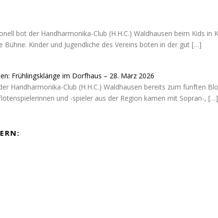
ionell bot der Handharmonika-Club (H.H.C.) Waldhausen beim Kids in K
 Bühne. Kinder und Jugendliche des Vereins boten in der gut
[…]
sen: Frühlingsklänge im Dorfhaus – 28. März 2026
der Handharmonika-Club (H.H.C.) Waldhausen bereits zum fünften Blo
flötenspielerinnen und -spieler aus der Region kamen mit Sopran-,
[…]
ERN: