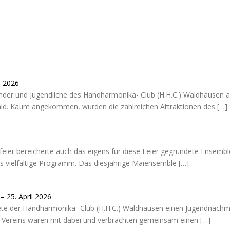
i 2026
Kinder und Jugendliche des Handharmonika- Club (H.H.C.) Waldhausen a
d. Kaum angekommen, wurden die zahlreichen Attraktionen des
[…]
aifeier bereicherte auch das eigens für diese Feier gegründete Ense
as vielfältige Programm. Das diesjährige Maiensemble
[…]
 25. April 2026
e der Handharmonika- Club (H.H.C.) Waldhausen einen Jugendnachmi
es Vereins waren mit dabei und verbrachten gemeinsam einen
[…]