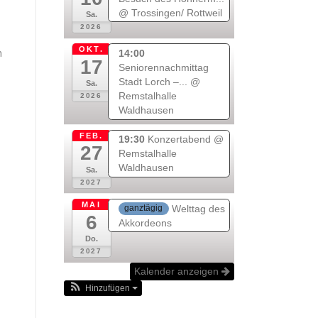
@ Trossingen/ Rottweil
Sa.
2026
OKT.
n
14:00
17
Seniorennachmittag
Stadt Lorch –...
@
Sa.
Remstalhalle
2026
Waldhausen
FEB.
19:30
Konzertabend
@
27
Remstalhalle
Waldhausen
Sa.
2027
MAI
Welttag des
ganztägig
6
Akkordeons
Do.
2027
Kalender anzeigen
Hinzufügen