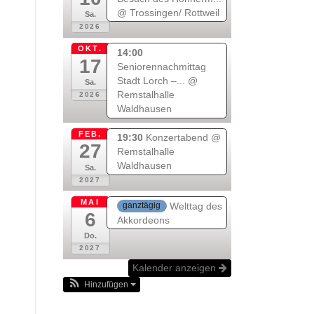
@ Trossingen/ Rottweil
Sa.
2026
OKT.
14:00
17
Seniorennachmittag
Stadt Lorch –...
@
Sa.
Remstalhalle
2026
Waldhausen
FEB.
19:30
Konzertabend
@
27
Remstalhalle
Waldhausen
Sa.
2027
MAI
Welttag des
ganztägig
6
Akkordeons
Do.
2027
Kalender anzeigen
Hinzufügen