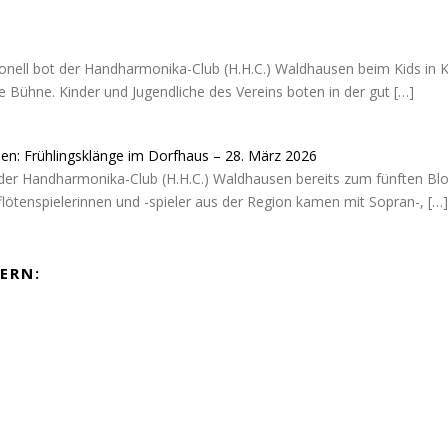
ionell bot der Handharmonika-Club (H.H.C.) Waldhausen beim Kids in K
 Bühne. Kinder und Jugendliche des Vereins boten in der gut
[…]
sen: Frühlingsklänge im Dorfhaus – 28. März 2026
der Handharmonika-Club (H.H.C.) Waldhausen bereits zum fünften Blo
flötenspielerinnen und -spieler aus der Region kamen mit Sopran-,
[…]
ERN: