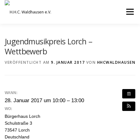
Zum
Inhalt
Menü
springen
VEREIN
AUSBILDUNG
Jugendmusikpreis Lorch –
Wettbewerb
ORCHESTER UND ENSEMBLES
TERMINE
VERÖFFENTLICHT AM
9. JANUAR 2017
VON
HHCWALDHAUSEN
BEITRÄGE / ARCHIV
SERVICE
DHV
WANN:
28. Januar 2017 um 10:00 – 13:00
WO:
Bürgerhaus Lorch
Schulstraße 3
73547 Lorch
Deutschland