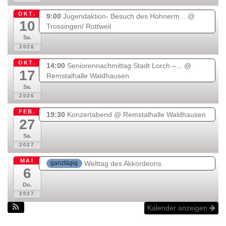
c
OKT.
9:00
Jugendaktion- Besuch des Hohnerm...
@
a
10
Trossingen/ Rottweil
r
Sa.
t
2026
OKT.
14:00
Seniorennachmittag Stadt Lorch –...
@
17
Remstalhalle Waldhausen
Sa.
2026
FEB.
19:30
Konzertabend
@ Remstalhalle Waldhausen
27
Sa.
2027
MAI
Welttag des Akkordeons
ganztägig
6
Do.
2027
Kalender anzeigen