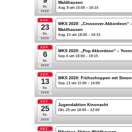
9
Waldhausen
So.
Aug. 9 um 15:00 – 16:15
2020
AUG.
WKS 2020: „Crossover-Akkordeon“ –
23
Waldhausen
So.
Aug. 23 um 18:00 – 19:15
2020
SEP.
WKS 2020: „Pop Akkordeon“ – Yvo
6
Sep. 6 um 18:00 – 19:15
So.
2020
SEP.
WKS 2020: Frühschoppen mit Simon
13
Sep. 13 um 11:00 – 14:00
So.
2020
OKT.
Jugendaktion Kinonacht
25
Okt. 25 um 18:00 – 22:00
So.
2020
DEZ.
Nikolaus-Aktion Waldhausen