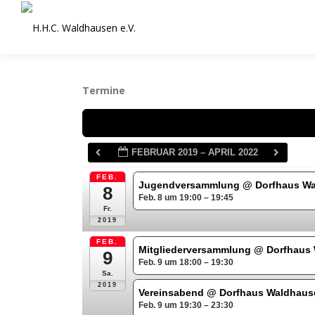
Zum
Inhalt
springen
Termine
Schlagwörter
FEBRUAR 2019 – APRIL 2022
FEB.
Jugendversammlung
@ Dorfhaus W
8
Feb. 8 um 19:00 – 19:45
Fr.
2019
FEB.
Mitgliederversammlung
@ Dorfhaus
9
Feb. 9 um 18:00 – 19:30
Sa.
2019
Vereinsabend
@ Dorfhaus Waldhaus
Feb. 9 um 19:30 – 23:30