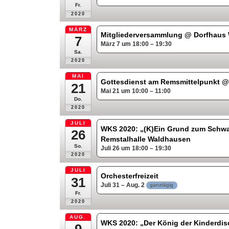
Fr.
2020
MÄRZ
Mitgliederversammlung
@ Dorfhaus
7
März 7 um 18:00 – 19:30
Sa.
2020
MAI
Gottesdienst am Remsmittelpunkt
@
21
Mai 21 um 10:00 – 11:00
Do.
2020
JULI
WKS 2020: „(K)Ein Grund zum Schw
26
Remstalhalle Waldhausen
So.
Juli 26 um 18:00 – 19:30
2020
JULI
Orchesterfreizeit
31
Juli 31 – Aug. 2
ganztägig
Fr.
2020
AUG.
WKS 2020: „Der König der Kinderdis