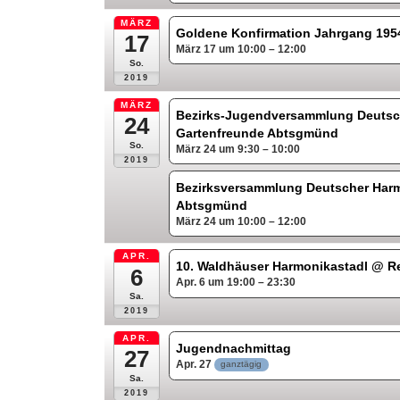
MÄRZ
Goldene Konfirmation Jahrgang 19
17
März 17 um 10:00 – 12:00
So.
2019
MÄRZ
Bezirks-Jugendversammlung Deutsc
24
Gartenfreunde Abtsgmünd
So.
März 24 um 9:30 – 10:00
2019
Bezirksversammlung Deutscher Har
Abtsgmünd
März 24 um 10:00 – 12:00
APR.
10. Waldhäuser Harmonikastadl
@ Re
6
Apr. 6 um 19:00 – 23:30
Sa.
2019
APR.
Jugendnachmittag
27
Apr. 27
ganztägig
Sa.
2019