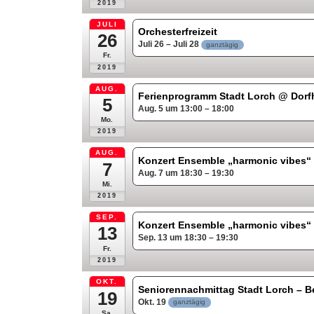
2019
JULI
Orchesterfreizeit
26
Juli 26 – Juli 28
ganztägig
Fr.
2019
AUG.
Ferienprogramm Stadt Lorch
@ Dorf
5
Aug. 5 um 13:00 – 18:00
Mo.
2019
AUG.
Konzert Ensemble „harmonic vibes
7
Aug. 7 um 18:30 – 19:30
Mi.
2019
SEP.
Konzert Ensemble „harmonic vibes
13
Sep. 13 um 18:30 – 19:30
Fr.
2019
OKT.
Seniorennachmittag Stadt Lorch – B
19
Okt. 19
ganztägig
Sa.