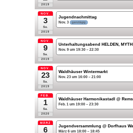
2019
NOV.
Jugendnachmittag
3
Nov. 3
ganztägig
So.
2019
NOV.
Unterhaltungsabend HELDEN, MY
9
Nov. 9 um 19:30 – 22:30
Sa.
2019
NOV.
Waldhäuser Wintermarkt
23
Nov. 23 um 16:00 – 21:00
Sa.
2019
FEB.
Waldhäuser Harmonikastadl
@ Remst
1
Feb. 1 um 19:00 – 23:30
Sa.
2020
MÄRZ
Jugendversammlung
@ Dorfhaus W
6
März 6 um 18:00 – 18:45