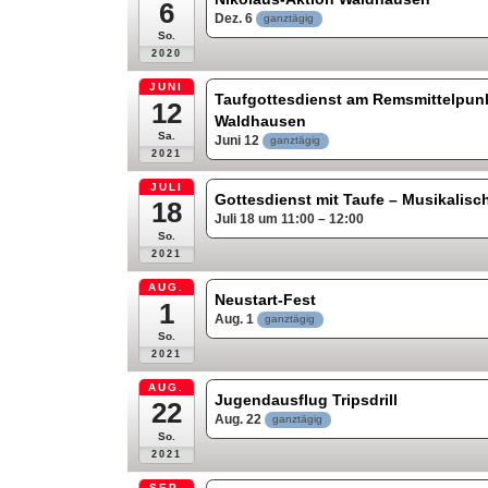
6
Dez. 6
ganztägig
So.
2020
JUNI
Taufgottesdienst am Remsmittelpunk
12
Waldhausen
Sa.
Juni 12
ganztägig
2021
JULI
Gottesdienst mit Taufe – Musikalisc
18
Juli 18 um 11:00 – 12:00
So.
2021
AUG.
Neustart-Fest
1
Aug. 1
ganztägig
So.
2021
AUG.
Jugendausflug Tripsdrill
22
Aug. 22
ganztägig
So.
2021
SEP.