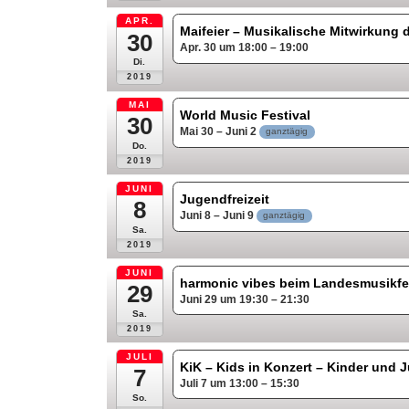
APR.
Maifeier – Musikalische Mitwirkung 
30
Apr. 30 um 18:00 – 19:00
Di.
2019
MAI
World Music Festival
30
Mai 30 – Juni 2
ganztägig
Do.
2019
JUNI
Jugendfreizeit
8
Juni 8 – Juni 9
ganztägig
Sa.
2019
JUNI
harmonic vibes beim Landesmusikfe
29
Juni 29 um 19:30 – 21:30
Sa.
2019
JULI
KiK – Kids in Konzert – Kinder und
7
Juli 7 um 13:00 – 15:30
So.