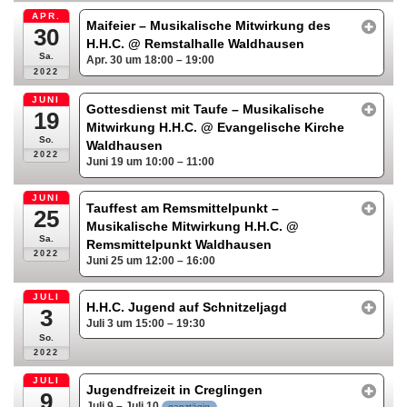
APR.
Maifeier – Musikalische Mitwirkung des
30
H.H.C.
@ Remstalhalle Waldhausen
Sa.
Apr. 30 um 18:00 – 19:00
2022
JUNI
Gottesdienst mit Taufe – Musikalische
19
Mitwirkung H.H.C.
@ Evangelische Kirche
So.
Waldhausen
2022
Juni 19 um 10:00 – 11:00
JUNI
Tauffest am Remsmittelpunkt –
25
Musikalische Mitwirkung H.H.C.
@
Sa.
Remsmittelpunkt Waldhausen
2022
Juni 25 um 12:00 – 16:00
JULI
H.H.C. Jugend auf Schnitzeljagd
3
Juli 3 um 15:00 – 19:30
So.
2022
JULI
Jugendfreizeit in Creglingen
9
Juli 9 – Juli 10
ganztägig