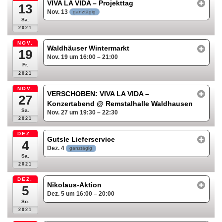
VIVA LA VIDA – Projekttag
13
Nov. 13
ganztägig
Sa.
2021
NOV.
Waldhäuser Wintermarkt
19
Nov. 19 um 16:00 – 21:00
Fr.
2021
NOV.
VERSCHOBEN: VIVA LA VIDA –
27
Konzertabend
@ Remstalhalle Waldhausen
Sa.
Nov. 27 um 19:30 – 22:30
2021
DEZ.
Gutsle Lieferservice
4
Dez. 4
ganztägig
Sa.
2021
DEZ.
Nikolaus-Aktion
5
Dez. 5 um 16:00 – 20:00
So.
2021