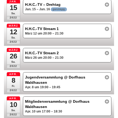
JAN.
H.H.C.-TV – Drehtag
15
Jan. 15 – Jan. 16
ganztägig
Sa.
2022
MÄRZ
H.H.C.-TV Stream 1
12
März 12 um 20:00 – 21:30
Sa.
2022
MÄRZ
H.H.C.-TV Stream 2
26
März 26 um 20:00 – 21:30
Sa.
2022
APR.
Jugendversammlung
@ Dorfhaus
8
Waldhausen
Fr.
Apr. 8 um 19:00 – 19:45
2022
APR.
Mitgliederversammlung
@ Dorfhaus
10
Waldhausen
So.
Apr. 10 um 17:00 – 18:30
2022