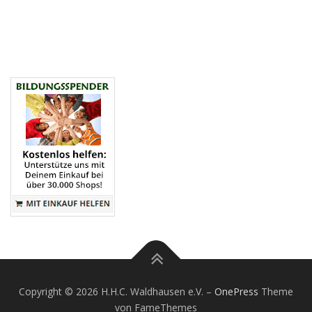
Copyright © 2026 H.H.C. Waldhausen e.V.
–
OnePress
Theme
von FameThemes