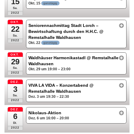
15
Okt. 15
ganztägig
Sa.
2022
OKT.
Seniorennachmittag Stadt Lorch –
22
Bewirtschaftung durch den H.H.C.
@
Sa.
Remstalhalle Waldhausen
2022
Okt. 22
ganztägig
OKT.
Waldhäuser Harmonikastadl
@ Remstalhalle
29
Waldhausen
Sa.
Okt. 29 um 19:00 – 23:00
2022
DEZ.
VIVA LA VIDA – Konzertabend
@
3
Remstalhalle Waldhausen
Sa.
Dez. 3 um 19:30 – 22:30
2022
DEZ.
Nikolaus-Aktion
6
Dez. 6 um 16:00 – 20:00
Di.
2022