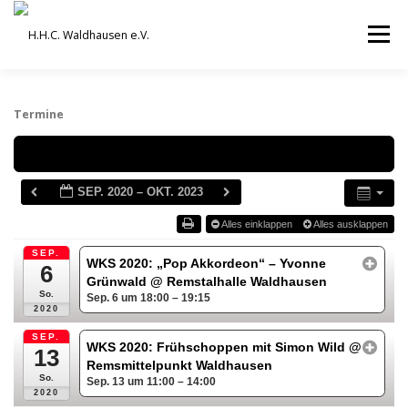
Zum
Inhalt
Menü
springen
VEREIN
AUSBILDUNG
Termine
Schlagwörter
ORCHESTER UND ENSEMBLES
TERMINE
SEP. 2020 – OKT. 2023
Alles einklappen
Alles ausklappen
BEITRÄGE / ARCHIV
SERVICE
DHV
SEP.
WKS 2020: „Pop Akkordeon“ – Yvonne
6
Grünwald
@ Remstalhalle Waldhausen
So.
Sep. 6 um 18:00 – 19:15
2020
SEP.
WKS 2020: Frühschoppen mit Simon Wild
@
13
Remsmittelpunkt Waldhausen
So.
Sep. 13 um 11:00 – 14:00
2020