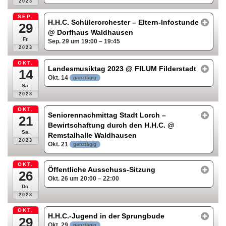
2023
SEP.
H.H.C. Schülerorchester – Eltern-Infostunde
29
@ Dorfhaus Waldhausen
Fr.
Sep. 29 um 19:00 – 19:45
2023
OKT.
Landesmusiktag 2023
@ FILUM Filderstadt
14
Okt. 14
ganztägig
Sa.
2023
OKT.
Seniorennachmittag Stadt Lorch –
21
Bewirtschaftung durch den H.H.C.
@
Sa.
Remstalhalle Waldhausen
2023
Okt. 21
ganztägig
OKT.
Öffentliche Ausschuss-Sitzung
26
Okt. 26 um 20:00 – 22:00
Do.
2023
OKT.
H.H.C.-Jugend in der Sprungbude
29
Okt. 29
ganztägig