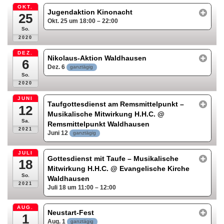
OKT.
Jugendaktion Kinonacht
25
Okt. 25 um 18:00 – 22:00
So.
2020
DEZ.
Nikolaus-Aktion Waldhausen
6
Dez. 6
ganztägig
So.
2020
JUNI
Taufgottesdienst am Remsmittelpunkt –
12
Musikalische Mitwirkung H.H.C.
@
Sa.
Remsmittelpunkt Waldhausen
2021
Juni 12
ganztägig
JULI
Gottesdienst mit Taufe – Musikalische
18
Mitwirkung H.H.C.
@ Evangelische Kirche
So.
Waldhausen
2021
Juli 18 um 11:00 – 12:00
AUG.
Neustart-Fest
1
Aug. 1
ganztägig