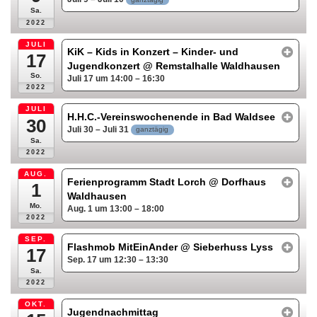
Sa.
2022
JULI
KiK – Kids in Konzert – Kinder- und
17
Jugendkonzert
@ Remstalhalle Waldhausen
So.
Juli 17 um 14:00 – 16:30
2022
JULI
H.H.C.-Vereinswochenende in Bad Waldsee
30
Juli 30 – Juli 31
ganztägig
Sa.
2022
AUG.
Ferienprogramm Stadt Lorch
@ Dorfhaus
1
Waldhausen
Mo.
Aug. 1 um 13:00 – 18:00
2022
SEP.
Flashmob MitEinAnder
@ Sieberhuss Lyss
17
Sep. 17 um 12:30 – 13:30
Sa.
2022
OKT.
Jugendnachmittag