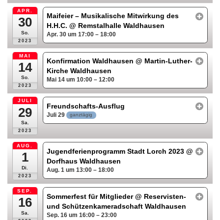
APR.
Maifeier – Musikalische Mitwirkung des
30
H.H.C.
@ Remstalhalle Waldhausen
So.
Apr. 30 um 17:00 – 18:00
2023
MAI
Konfirmation Waldhausen
@ Martin-Luther-
14
Kirche Waldhausen
So.
Mai 14 um 10:00 – 12:00
2023
JULI
Freundschafts-Ausflug
29
Juli 29
ganztägig
Sa.
2023
AUG.
Jugendferienprogramm Stadt Lorch 2023
@
1
Dorfhaus Waldhausen
Di.
Aug. 1 um 13:00 – 18:00
2023
SEP.
Sommerfest für Mitglieder
@ Reservisten-
16
und Schützenkameradschaft Waldhausen
Sa.
Sep. 16 um 16:00 – 23:00