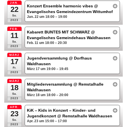
JAN.
Konzert Ensemble harmonic vibes
@
22
Evangelisches Gemeindezentrum Wittumhof
So.
Jan. 22 um 18:00 – 19:00
2023
FEB.
Kabarett BUNTES MIT SCHWARZ
@
11
Evangelisches Gemeindehaus Waldhausen
Sa.
Feb. 11 um 18:00 – 20:30
2023
MÄRZ
Jugendversammlung
@ Dorfhaus
17
Waldhausen
Fr.
März 17 um 19:00 – 19:45
2023
MÄRZ
Mitgliederversammlung
@ Remstalhalle
18
Waldhausen
Sa.
März 18 um 18:00 – 20:00
2023
APR.
KiK – Kids in Konzert – Kinder- und
23
Jugendkonzert
@ Remstalhalle Waldhausen
So.
Apr. 23 um 15:00 – 17:00
2023