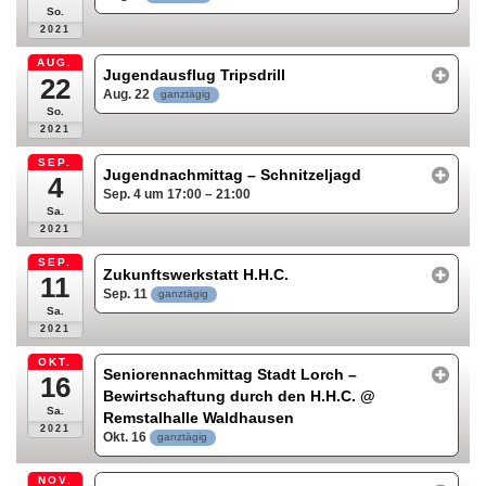
So.
2021
AUG.
Jugendausflug Tripsdrill
22
Aug. 22
ganztägig
So.
2021
SEP.
Jugendnachmittag – Schnitzeljagd
4
Sep. 4 um 17:00 – 21:00
Sa.
2021
SEP.
Zukunftswerkstatt H.H.C.
11
Sep. 11
ganztägig
Sa.
2021
OKT.
Seniorennachmittag Stadt Lorch –
16
Bewirtschaftung durch den H.H.C.
@
Sa.
Remstalhalle Waldhausen
2021
Okt. 16
ganztägig
NOV.