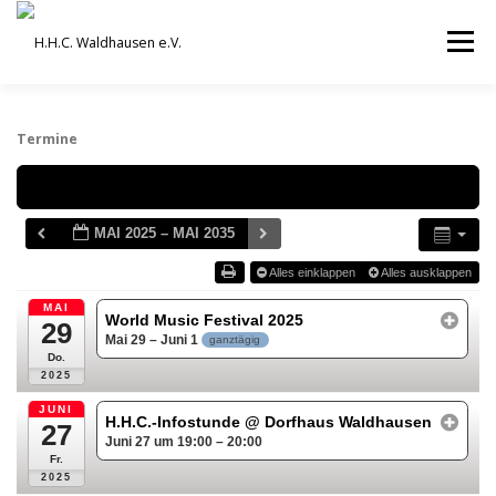
Zum
Inhalt
Menü
springen
VEREIN
AUSBILDUNG
Termine
Schlagwörter
ORCHESTER UND ENSEMBLES
TERMINE
MAI 2025 – MAI 2035
Alles einklappen
Alles ausklappen
BEITRÄGE / ARCHIV
SERVICE
DHV
MAI
World Music Festival 2025
29
Mai 29 – Juni 1
ganztägig
Do.
2025
JUNI
H.H.C.-Infostunde
@ Dorfhaus Waldhausen
27
Juni 27 um 19:00 – 20:00
Fr.
2025