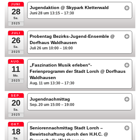
JUNI
Jugendaktion
@ Skypark Kletterwald
28
Juni 28 um 13:15 – 17:30
Sa.
2025
JULI
Probentag Bezirks-Jugend-Ensemble
@
26
Dorfhaus Waldhausen
Sa.
Juli 26 um 10:00 – 16:00
2025
AUG.
„Faszination Musik erleben“-
11
Ferienprogramm der Stadt Lorch
@ Dorfhaus
Mo.
Waldhausen
2025
Aug. 11 um 13:30 – 17:30
SEP.
Jugendnachmittag
20
Sep. 20 um 15:00 – 19:00
Sa.
2025
OKT.
Seniorennachmittag Stadt Lorch –
18
Bewirtschaftung durch den H.H.C.
@
Sa.