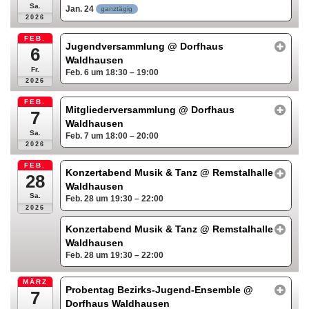
Sa.
Jan. 24
ganztägig
2026
FEB.
Jugendversammlung
@ Dorfhaus
6
Waldhausen
Fr.
Feb. 6 um 18:30 – 19:00
2026
FEB.
Mitgliederversammlung
@ Dorfhaus
7
Waldhausen
Sa.
Feb. 7 um 18:00 – 20:00
2026
FEB.
Konzertabend Musik & Tanz
@ Remstalhalle
28
Waldhausen
Sa.
Feb. 28 um 19:30 – 22:00
2026
Konzertabend Musik & Tanz
@ Remstalhalle
Waldhausen
Feb. 28 um 19:30 – 22:00
MÄRZ
Probentag Bezirks-Jugend-Ensemble
@
7
Dorfhaus Waldhausen