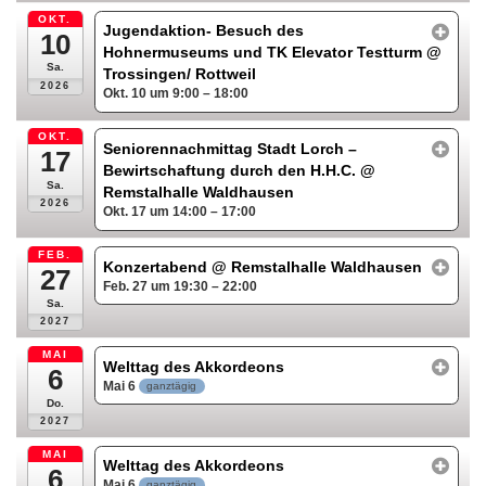
OKT.
Jugendaktion- Besuch des
10
Hohnermuseums und TK Elevator Testturm
@
Sa.
Trossingen/ Rottweil
2026
Okt. 10 um 9:00 – 18:00
OKT.
Seniorennachmittag Stadt Lorch –
17
Bewirtschaftung durch den H.H.C.
@
Sa.
Remstalhalle Waldhausen
2026
Okt. 17 um 14:00 – 17:00
FEB.
Konzertabend
@ Remstalhalle Waldhausen
27
Feb. 27 um 19:30 – 22:00
Sa.
2027
MAI
Welttag des Akkordeons
6
Mai 6
ganztägig
Do.
2027
MAI
Welttag des Akkordeons
6
Mai 6
ganztägig