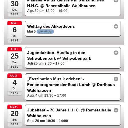
Maifeier – Musikalische Mitwirkung des
30
H.H.C.
@ Remstalhalle Waldhausen
Do.
Apr. 30 um 18:00 – 19:00
2026
MAI
Welttag des Akkordeons
6
Mai 6
ganztägig
Mi.
2026
JULI
Jugendaktion- Ausflug in den
25
Schwabenpark
@ Schwabenpark
Sa.
Juli 25 um 9:30 – 17:00
2026
AUG.
„Faszination Musik erleben“-
4
Ferienprogramm der Stadt Lorch
@ Dorfhaus
Di.
Waldhausen
2026
Aug. 4 um 13:30 – 17:00
SEP.
Jubelfest – 70 Jahre H.H.C.
@ Remstalhalle
20
Waldhausen
So.
Sep. 20 um 10:30 – 14:00
2026