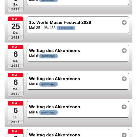
Sa.
2028
MAI
15. World Music Festival 2028
25
Mai 25 – Mai 28
ganztägig
Do.
2028
MAI
Welttag des Akkordeons
6
Mai 6
ganztägig
So.
2029
MAI
Welttag des Akkordeons
6
Mai 6
ganztägig
Mo.
2030
MAI
Welttag des Akkordeons
6
Mai 6
ganztägig
Di.
2031
MAI
Welttag des Akkordeons