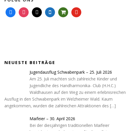
f
i
m
m
s
y
a
n
a
o
h
o
c
s
i
b
o
u
e
t
l
i
p
t
b
a
l
p
u
o
g
e
i
b
o
r
n
e
k
a
g
NEUESTE BEITRÄGE
m
-
c
Jugendausflug Schwabenpark – 25. Juli 2026
a
Am 25. Juli machten sich zahlreiche Kinder und
r
Jugendliche des Handharmonika- Club (H.H.C.)
t
Waldhausen auf den Weg zu einem erlebnisreichen
Ausflug in den Schwabenpark im Welzheimer Wald. Kaum
angekommen, wurden die zahlreichen Attraktionen des
[…]
Maifeier – 30. April 2026
Bei der diesjährigen traditionellen Maifeier