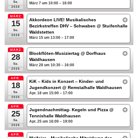
Sa.
März 7 um 10:00 – 16:00
2026
MÄRZ
Akkordeon LIVE! Musikalisches
15
Bezirkstreffen DHV – Schwaben
@ Stuifenhalle
So.
Waldstetten
2026
März 15 um 13:00 – 17:00
MÄRZ
Blockflöten-Musiziertag
@ Dorfhaus
28
Waldhausen
Sa.
März 28 um 10:30 – 16:00
2026
APR.
KiK – Kids in Konzert – Kinder- und
18
Jugendkonzert
@ Remstalhalle Waldhausen
Sa.
Apr. 18 um 15:00 – 17:00
2026
APR.
Jugendnachmittag- Kegeln und Pizza
@
25
Tennishalle Waldhausen
Sa.
Apr. 25 um 16:00 – 19:00
2026
APR.