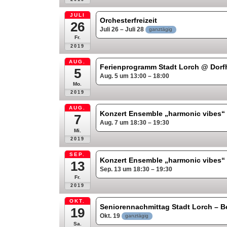
JULI
Orchesterfreizeit
26
Juli 26 – Juli 28
ganztägig
Fr.
2019
AUG.
Ferienprogramm Stadt Lorch
@ Dorf
5
Aug. 5 um 13:00 – 18:00
Mo.
2019
AUG.
Konzert Ensemble „harmonic vibes
7
Aug. 7 um 18:30 – 19:30
Mi.
2019
SEP.
Konzert Ensemble „harmonic vibes
13
Sep. 13 um 18:30 – 19:30
Fr.
2019
OKT.
Seniorennachmittag Stadt Lorch – B
19
Okt. 19
ganztägig
Sa.