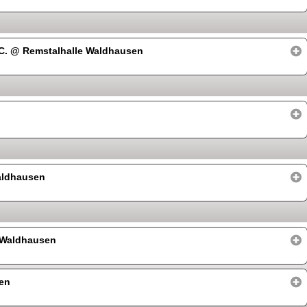
.C.
@ Remstalhalle Waldhausen
aldhausen
 Waldhausen
en