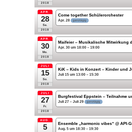
2018
APR.
Come together Schülerorchester
28
Apr. 28
ganztägig
Sa.
2018
APR.
Maifeier – Musikalische Mitwirkung 
30
Apr. 30 um 18:00 – 19:00
Mo.
2018
JULI
KiK – Kids in Konzert – Kinder und
15
Juli 15 um 13:00 – 15:30
So.
2018
JULI
Burgfestival Eppstein – Teilnahme u
27
Juli 27 – Juli 29
ganztägig
Fr.
2018
AUG.
Ensemble „harmonic vibes“
@ API-G
5
Aug. 5 um 18:30 – 19:30