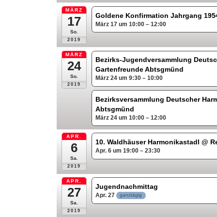
MÄRZ
Goldene Konfirmation Jahrgang 19
17
März 17 um 10:00 – 12:00
So.
2019
MÄRZ
Bezirks-Jugendversammlung Deutsc
24
Gartenfreunde Abtsgmünd
So.
März 24 um 9:30 – 10:00
2019
Bezirksversammlung Deutscher Har
Abtsgmünd
März 24 um 10:00 – 12:00
APR.
10. Waldhäuser Harmonikastadl
@ Re
6
Apr. 6 um 19:00 – 23:30
Sa.
2019
APR.
Jugendnachmittag
27
Apr. 27
ganztägig
Sa.
2019