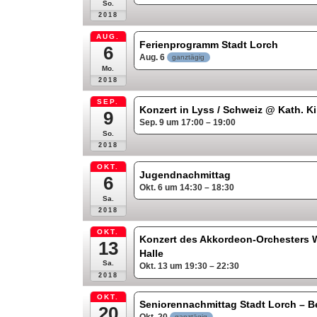
So.
2018
AUG.
Ferienprogramm Stadt Lorch
6
Aug. 6
ganztägig
Mo.
2018
SEP.
Konzert in Lyss / Schweiz
@ Kath. Ki
9
Sep. 9 um 17:00 – 19:00
So.
2018
OKT.
Jugendnachmittag
6
Okt. 6 um 14:30 – 18:30
Sa.
2018
OKT.
Konzert des Akkordeon-Orchesters 
13
Halle
Sa.
Okt. 13 um 19:30 – 22:30
2018
OKT.
Seniorennachmittag Stadt Lorch – B
20
ganztägig