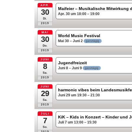
APR.
Maifeier – Musikalische Mitwirkung 
30
Apr. 30 um 18:00 – 19:00
Di.
2019
MAI
World Music Festival
30
Mai 30 – Juni 2
ganztägig
Do.
2019
JUNI
Jugendfreizeit
8
Juni 8 – Juni 9
ganztägig
Sa.
2019
JUNI
harmonic vibes beim Landesmusikfe
29
Juni 29 um 19:30 – 21:30
Sa.
2019
JULI
KiK – Kids in Konzert – Kinder und
7
Juli 7 um 13:00 – 15:30
So.
2019