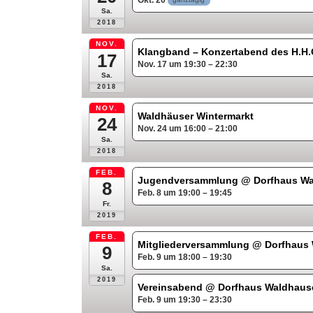
Okt. 20
Sa.
2018
NOV.
Klangband – Konzertabend des H.H
17
Nov. 17 um 19:30 – 22:30
Sa.
2018
NOV.
Waldhäuser Wintermarkt
24
Nov. 24 um 16:00 – 21:00
Sa.
2018
FEB.
Jugendversammlung
@ Dorfhaus W
8
Feb. 8 um 19:00 – 19:45
Fr.
2019
FEB.
Mitgliederversammlung
@ Dorfhaus
9
Feb. 9 um 18:00 – 19:30
Sa.
2019
Vereinsabend
@ Dorfhaus Waldhaus
Feb. 9 um 19:30 – 23:30