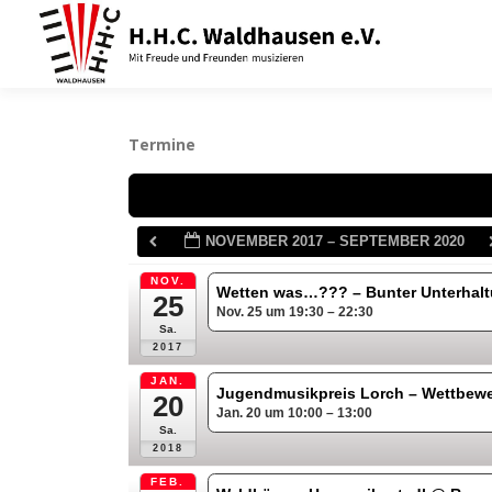
Zum
Inhalt
springen
Termine
Schlagwörter
NOVEMBER 2017 – SEPTEMBER 2020
NOV.
Wetten was…??? – Bunter Unterha
25
Nov. 25 um 19:30 – 22:30
Sa.
2017
JAN.
Jugendmusikpreis Lorch – Wettbew
20
Jan. 20 um 10:00 – 13:00
Sa.
2018
FEB.