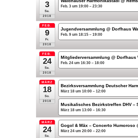
Waldhäuser Harmonikastadl
@ Remst
3
Feb. 3 um 19:00 – 23:30
Sa.
2018
FEB.
Jugendversammlung
@ Dorfhaus W
9
Feb. 9 um 18:15 – 19:00
Fr.
2018
FEB.
Mitgliederversammlung
@ Dorfhaus
24
Feb. 24 um 16:30 – 18:00
Sa.
2018
MÄRZ
Bezirksversammlung Deutscher Harm
18
März 18 um 10:00 – 12:00
So.
2018
Musikalisches Bezirkstreffen DHV 
März 18 um 13:00 – 16:30
MÄRZ
Gogol & Mäx – Concerto Humoroso
24
März 24 um 20:00 – 22:00
Sa.