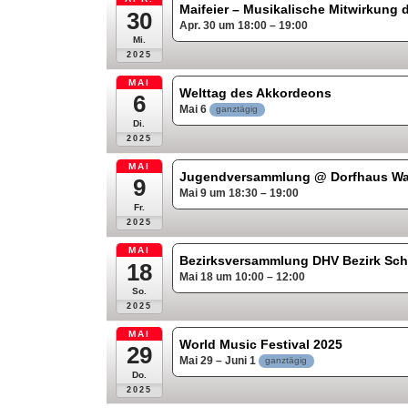
Maifeier – Musikalische Mitwirkung 
30
Apr. 30 um 18:00 – 19:00
Mi.
2025
MAI
Welttag des Akkordeons
6
Mai 6
ganztägig
Di.
2025
MAI
Jugendversammlung
@ Dorfhaus W
9
Mai 9 um 18:30 – 19:00
Fr.
2025
MAI
Bezirksversammlung DHV Bezirk S
18
Mai 18 um 10:00 – 12:00
So.
2025
MAI
World Music Festival 2025
29
Mai 29 – Juni 1
ganztägig
Do.
2025