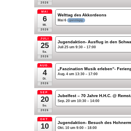
2026
MAI
Welttag des Akkordeons
6
Mai 6
ganztägig
Mi.
2026
JULI
Jugendaktion- Ausflug in den Sch
25
Juli 25 um 9:30 – 17:00
Sa.
2026
AUG.
„Faszination Musik erleben“- Ferie
4
Aug. 4 um 13:30 – 17:00
Di.
2026
SEP.
Jubelfest – 70 Jahre H.H.C.
@ Remsta
20
Sep. 20 um 10:30 – 14:00
So.
2026
OKT.
Jugendaktion- Besuch des Hohnerm
10
Okt. 10 um 9:00 – 18:00