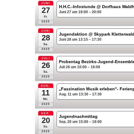
JUNI
H.H.C.-Infostunde
@ Dorfhaus Wald
27
Juni 27 um 19:00 – 20:00
Fr.
2025
JUNI
Jugendaktion
@ Skypark Kletterwal
28
Juni 28 um 13:15 – 17:30
Sa.
2025
JULI
Probentag Bezirks-Jugend-Ensembl
26
Juli 26 um 10:00 – 16:00
Sa.
2025
AUG.
„Faszination Musik erleben“- Ferie
11
Aug. 11 um 13:30 – 17:30
Mo.
2025
SEP.
Jugendnachmittag
20
Sep. 20 um 15:00 – 19:00
Sa.
2025