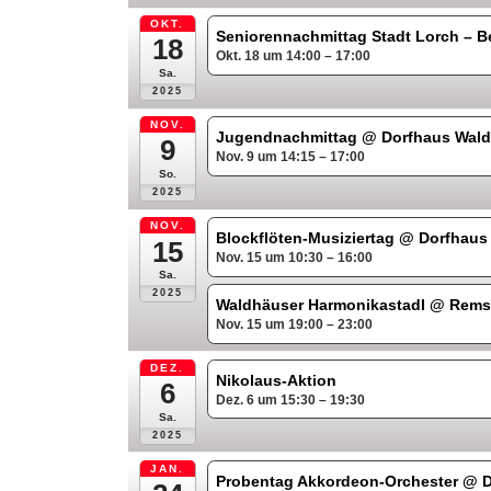
OKT.
Seniorennachmittag Stadt Lorch – B
18
Okt. 18 um 14:00 – 17:00
Sa.
2025
NOV.
Jugendnachmittag
@ Dorfhaus Wal
9
Nov. 9 um 14:15 – 17:00
So.
2025
NOV.
Blockflöten-Musiziertag
@ Dorfhaus
15
Nov. 15 um 10:30 – 16:00
Sa.
2025
Waldhäuser Harmonikastadl
@ Remst
Nov. 15 um 19:00 – 23:00
DEZ.
Nikolaus-Aktion
6
Dez. 6 um 15:30 – 19:30
Sa.
2025
JAN.
Probentag Akkordeon-Orchester
@ D