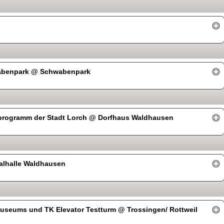
wabenpark
@ Schwabenpark
nprogramm der Stadt Lorch
@ Dorfhaus Waldhausen
lhalle Waldhausen
useums und TK Elevator Testturm
@ Trossingen/ Rottweil