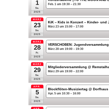
1
Feb. 1 um 19:30 – 21:30
Sa.
2025
MÄRZ
KiK – Kids in Konzert – Kinder- un
23
März 23 um 15:00 – 17:00
So.
2025
MÄRZ
VERSCHOBEN: Jugendversammlun
28
März 28 um 19:00 – 19:30
Fr.
2025
MÄRZ
Mitgliederversammlung
@ Remstalha
29
März 29 um 19:00 – 22:00
Sa.
2025
APR.
Blockflöten-Musiziertag
@ Dorfhaus
5
Apr. 5 um 10:30 – 16:00
Sa.
2025
APR.