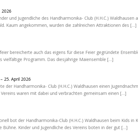
i 2026
Kinder und Jugendliche des Handharmonika- Club (H.H.C.) Waldhausen a
d. Kaum angekommen, wurden die zahlreichen Attraktionen des
[…]
aifeier bereicherte auch das eigens für diese Feier gegründete Ense
as vielfältige Programm. Das diesjährige Maiensemble
[…]
 25. April 2026
e der Handharmonika- Club (H.H.C.) Waldhausen einen Jugendnachmi
es Vereins waren mit dabei und verbrachten gemeinsam einen
[…]
ionell bot der Handharmonika-Club (H.H.C.) Waldhausen beim Kids in K
 Bühne. Kinder und Jugendliche des Vereins boten in der gut
[…]