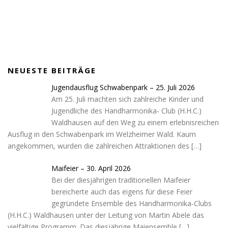
c
s
i
b
o
u
e
t
l
i
p
t
b
a
l
p
u
o
g
e
i
b
o
r
n
e
k
a
g
NEUESTE BEITRÄGE
m
-
c
Jugendausflug Schwabenpark – 25. Juli 2026
a
Am 25. Juli machten sich zahlreiche Kinder und
r
Jugendliche des Handharmonika- Club (H.H.C.)
t
Waldhausen auf den Weg zu einem erlebnisreichen
Ausflug in den Schwabenpark im Welzheimer Wald. Kaum
angekommen, wurden die zahlreichen Attraktionen des
[…]
Maifeier – 30. April 2026
Bei der diesjährigen traditionellen Maifeier
bereicherte auch das eigens für diese Feier
gegründete Ensemble des Handharmonika-Clubs
(H.H.C.) Waldhausen unter der Leitung von Martin Abele das
vielfältige Programm. Das diesjährige Maiensemble
[…]