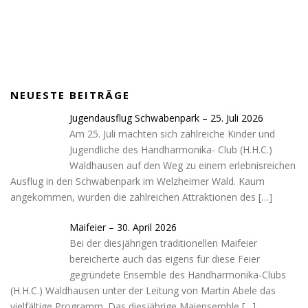
c
s
i
b
o
u
e
t
l
i
p
t
b
a
l
p
u
o
g
e
i
b
o
r
n
e
k
a
g
NEUESTE BEITRÄGE
m
-
c
Jugendausflug Schwabenpark – 25. Juli 2026
a
Am 25. Juli machten sich zahlreiche Kinder und
r
Jugendliche des Handharmonika- Club (H.H.C.)
t
Waldhausen auf den Weg zu einem erlebnisreichen
Ausflug in den Schwabenpark im Welzheimer Wald. Kaum
angekommen, wurden die zahlreichen Attraktionen des
[…]
Maifeier – 30. April 2026
Bei der diesjährigen traditionellen Maifeier
bereicherte auch das eigens für diese Feier
gegründete Ensemble des Handharmonika-Clubs
(H.H.C.) Waldhausen unter der Leitung von Martin Abele das
vielfältige Programm. Das diesjährige Maiensemble
[…]