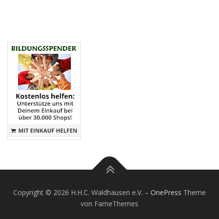
Copyright © 2026 H.H.C. Waldhausen e.V.
–
OnePress
Theme
von FameThemes