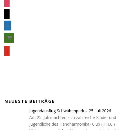
c
n
e
m
s
b
a
t
o
m
i
a
o
o
l
g
k
s
b
r
h
i
a
y
o
l
m
o
p
e
u
p
t
i
u
n
b
g
e
-
c
NEUESTE BEITRÄGE
a
r
Jugendausflug Schwabenpark – 25. Juli 2026
t
Am 25. Juli machten sich zahlreiche Kinder und
Jugendliche des Handharmonika- Club (H.H.C.)