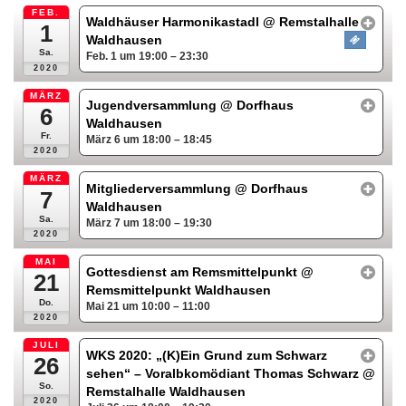
FEB.
Waldhäuser Harmonikastadl
@ Remstalhalle
1
Waldhausen
Sa.
Feb. 1 um 19:00 – 23:30
2020
MÄRZ
Jugendversammlung
@ Dorfhaus
6
Waldhausen
Fr.
März 6 um 18:00 – 18:45
2020
MÄRZ
Mitgliederversammlung
@ Dorfhaus
7
Waldhausen
Sa.
März 7 um 18:00 – 19:30
2020
MAI
Gottesdienst am Remsmittelpunkt
@
21
Remsmittelpunkt Waldhausen
Do.
Mai 21 um 10:00 – 11:00
2020
JULI
WKS 2020: „(K)Ein Grund zum Schwarz
26
sehen“ – Voralbkomödiant Thomas Schwarz
@
So.
Remstalhalle Waldhausen
2020