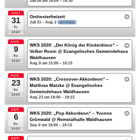
Juli 26 um 18:00 – 19:30
JULI
Orchesterfreizeit
31
Juli 31 – Aug. 2
ganztägig
Fr.
2020
AUG.
WKS 2020: „Der König der Kinderdisco“ –
9
Volker Rosin
@ Evangelisches Gemeindehaus
So.
Waldhausen
2020
Aug. 9 um 15:00 – 16:15
AUG.
WKS 2020: „Crossover-Akkordeon“ –
23
Matthias Matzke
@ Evangelisches
So.
Gemeindehaus Waldhausen
2020
Aug. 23 um 18:00 – 19:15
SEP.
WKS 2020: „Pop Akkordeon“ – Yvonne
6
Grünwald
@ Remstalhalle Waldhausen
So.
Sep. 6 um 18:00 – 19:15
2020
SEP.