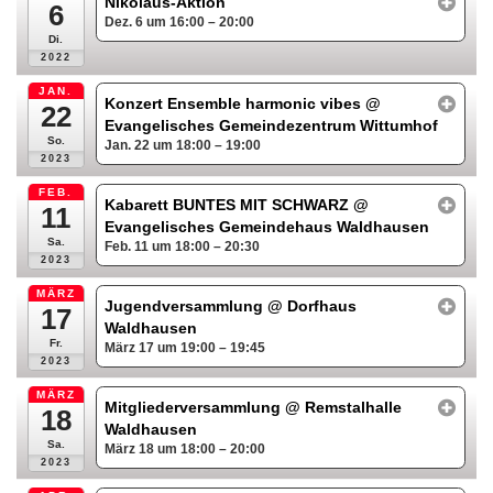
Nikolaus-Aktion
6
Dez. 6 um 16:00 – 20:00
Di.
2022
JAN.
Konzert Ensemble harmonic vibes
@
22
Evangelisches Gemeindezentrum Wittumhof
So.
Jan. 22 um 18:00 – 19:00
2023
FEB.
Kabarett BUNTES MIT SCHWARZ
@
11
Evangelisches Gemeindehaus Waldhausen
Sa.
Feb. 11 um 18:00 – 20:30
2023
MÄRZ
Jugendversammlung
@ Dorfhaus
17
Waldhausen
Fr.
März 17 um 19:00 – 19:45
2023
MÄRZ
Mitgliederversammlung
@ Remstalhalle
18
Waldhausen
Sa.
März 18 um 18:00 – 20:00
2023