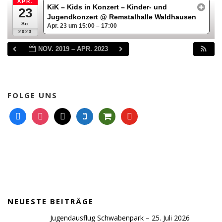
APR.
KiK – Kids in Konzert – Kinder- und
23
Jugendkonzert
@ Remstalhalle Waldhausen
So.
Apr. 23 um 15:00 – 17:00
2023
NOV. 2019 – APR. 2023
FOLGE UNS
f
i
m
m
s
y
a
n
a
o
h
o
c
s
i
b
o
u
e
t
l
i
p
t
b
a
l
p
u
o
g
e
i
b
o
r
n
e
k
a
g
NEUESTE BEITRÄGE
m
-
c
Jugendausflug Schwabenpark – 25. Juli 2026