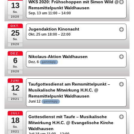
WKS 2020: Frühschoppen mit Simon Wild
@
13
Remsmittelpunkt Waldhausen
So.
Sep. 13 um 11:00 – 14:00
2020
OKT.
Jugendaktion Kinonacht
25
Okt. 25 um 18:00 – 22:00
So.
2020
DEZ.
Nikolaus-Aktion Waldhausen
6
Dez. 6
ganztägig
So.
2020
JUNI
Taufgottesdienst am Remsmittelpunkt –
12
Musikalische Mitwirkung H.H.C.
@
Sa.
Remsmittelpunkt Waldhausen
2021
Juni 12
ganztägig
JULI
Gottesdienst mit Taufe – Musikalische
18
Mitwirkung H.H.C.
@ Evangelische Kirche
So.
Waldhausen
2021
Juli 18 um 11:00 – 12:00