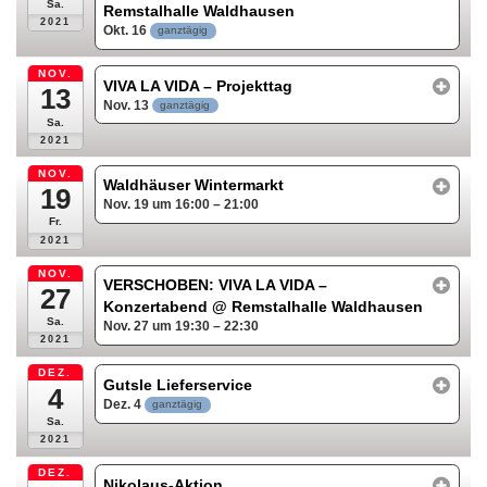
Sa.
Remstalhalle Waldhausen
2021
Okt. 16
ganztägig
NOV.
VIVA LA VIDA – Projekttag
13
Nov. 13
ganztägig
Sa.
2021
NOV.
Waldhäuser Wintermarkt
19
Nov. 19 um 16:00 – 21:00
Fr.
2021
NOV.
VERSCHOBEN: VIVA LA VIDA –
27
Konzertabend
@ Remstalhalle Waldhausen
Sa.
Nov. 27 um 19:30 – 22:30
2021
DEZ.
Gutsle Lieferservice
4
Dez. 4
ganztägig
Sa.
2021
DEZ.
Nikolaus-Aktion