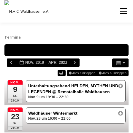
Zum
Inhalt
Menü
springen
VEREIN
AUSBILDUNG
Termine
Schlagwörter
ORCHESTER UND ENSEMBLES
TERMINE
NOV. 2019 – APR. 2023
Alles einklappen
Alles ausklappen
BEITRÄGE / ARCHIV
SERVICE
DHV
NOV.
Unterhaltungsabend HELDEN, MYTHEN UND
9
LEGENDEN
@ Remstalhalle Waldhausen
Sa.
Nov. 9 um 19:30 – 22:30
2019
NOV.
Waldhäuser Wintermarkt
23
Nov. 23 um 16:00 – 21:00
Sa.
2019