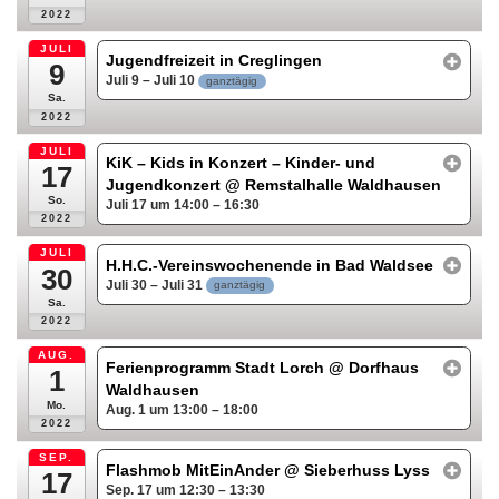
2022
JULI
Jugendfreizeit in Creglingen
9
Juli 9 – Juli 10
ganztägig
Sa.
2022
JULI
KiK – Kids in Konzert – Kinder- und
17
Jugendkonzert
@ Remstalhalle Waldhausen
So.
Juli 17 um 14:00 – 16:30
2022
JULI
H.H.C.-Vereinswochenende in Bad Waldsee
30
Juli 30 – Juli 31
ganztägig
Sa.
2022
AUG.
Ferienprogramm Stadt Lorch
@ Dorfhaus
1
Waldhausen
Mo.
Aug. 1 um 13:00 – 18:00
2022
SEP.
Flashmob MitEinAnder
@ Sieberhuss Lyss
17
Sep. 17 um 12:30 – 13:30