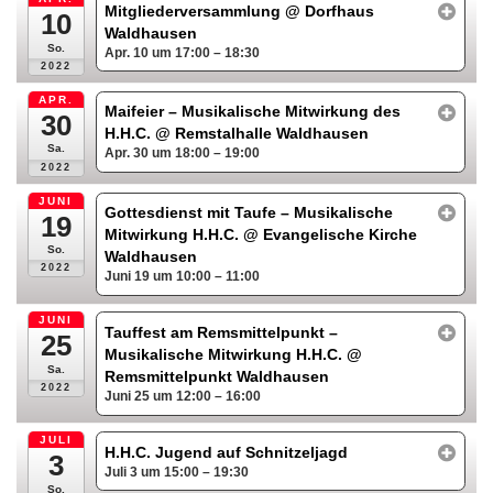
Mitgliederversammlung
@ Dorfhaus
10
Waldhausen
So.
Apr. 10 um 17:00 – 18:30
2022
APR.
Maifeier – Musikalische Mitwirkung des
30
H.H.C.
@ Remstalhalle Waldhausen
Sa.
Apr. 30 um 18:00 – 19:00
2022
JUNI
Gottesdienst mit Taufe – Musikalische
19
Mitwirkung H.H.C.
@ Evangelische Kirche
So.
Waldhausen
2022
Juni 19 um 10:00 – 11:00
JUNI
Tauffest am Remsmittelpunkt –
25
Musikalische Mitwirkung H.H.C.
@
Sa.
Remsmittelpunkt Waldhausen
2022
Juni 25 um 12:00 – 16:00
JULI
H.H.C. Jugend auf Schnitzeljagd
3
Juli 3 um 15:00 – 19:30
So.