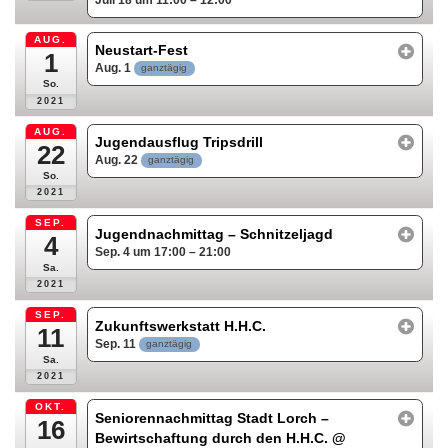
AUG.
Neustart-Fest
1
Aug. 1
ganztägig
So.
2021
AUG.
Jugendausflug Tripsdrill
22
Aug. 22
ganztägig
So.
2021
SEP.
Jugendnachmittag – Schnitzeljagd
4
Sep. 4 um 17:00 – 21:00
Sa.
2021
SEP.
Zukunftswerkstatt H.H.C.
11
Sep. 11
ganztägig
Sa.
2021
OKT.
Seniorennachmittag Stadt Lorch –
16
Bewirtschaftung durch den H.H.C.
@