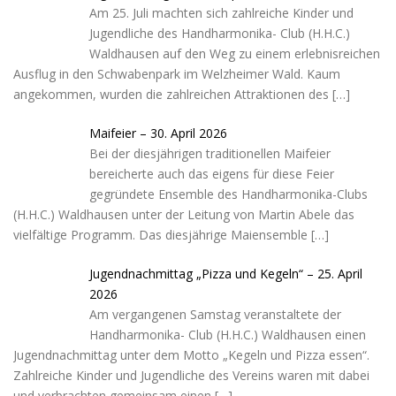
a
Am 25. Juli machten sich zahlreiche Kinder und
r
Jugendliche des Handharmonika- Club (H.H.C.)
t
Waldhausen auf den Weg zu einem erlebnisreichen
Ausflug in den Schwabenpark im Welzheimer Wald. Kaum
angekommen, wurden die zahlreichen Attraktionen des
[…]
Maifeier – 30. April 2026
Bei der diesjährigen traditionellen Maifeier
bereicherte auch das eigens für diese Feier
gegründete Ensemble des Handharmonika-Clubs
(H.H.C.) Waldhausen unter der Leitung von Martin Abele das
vielfältige Programm. Das diesjährige Maiensemble
[…]
Jugendnachmittag „Pizza und Kegeln“ – 25. April
2026
Am vergangenen Samstag veranstaltete der
Handharmonika- Club (H.H.C.) Waldhausen einen
Jugendnachmittag unter dem Motto „Kegeln und Pizza essen“.
Zahlreiche Kinder und Jugendliche des Vereins waren mit dabei
und verbrachten gemeinsam einen
[…]