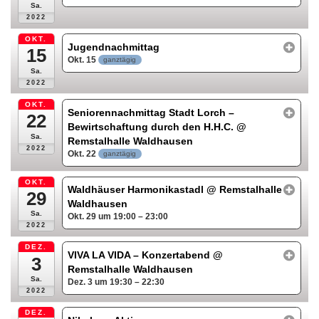
Sa.
2022
OKT.
Jugendnachmittag
15
Okt. 15
ganztägig
Sa.
2022
OKT.
Seniorennachmittag Stadt Lorch –
22
Bewirtschaftung durch den H.H.C.
@
Sa.
Remstalhalle Waldhausen
2022
Okt. 22
ganztägig
OKT.
Waldhäuser Harmonikastadl
@ Remstalhalle
29
Waldhausen
Sa.
Okt. 29 um 19:00 – 23:00
2022
DEZ.
VIVA LA VIDA – Konzertabend
@
3
Remstalhalle Waldhausen
Sa.
Dez. 3 um 19:30 – 22:30
2022
DEZ.