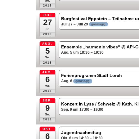
So.
2018
JULI
Burgfestival Eppstein – Teilnahme u
27
Juli 27 – Juli 29
ganztägig
Fr.
2018
AUG.
Ensemble „harmonic vibes“
@ API-G
5
Aug. 5 um 18:30 – 19:30
So.
2018
AUG.
Ferienprogramm Stadt Lorch
6
Aug. 6
ganztägig
Mo.
2018
SEP.
Konzert in Lyss / Schweiz
@ Kath. Ki
9
Sep. 9 um 17:00 – 19:00
So.
2018
OKT.
Jugendnachmittag
6
Okt. 6 um 14:30 – 18:30