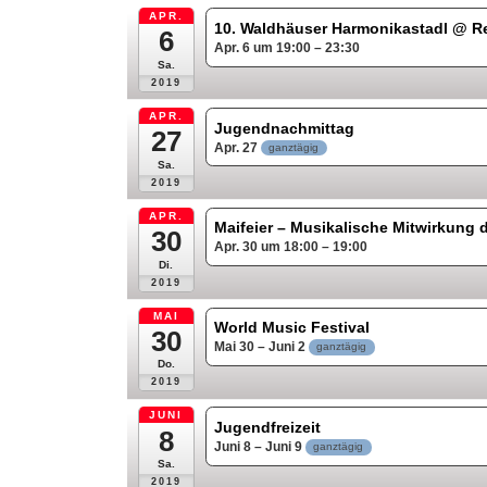
APR.
10. Waldhäuser Harmonikastadl
@ Re
6
Apr. 6 um 19:00 – 23:30
Sa.
2019
APR.
Jugendnachmittag
27
Apr. 27
ganztägig
Sa.
2019
APR.
Maifeier – Musikalische Mitwirkung 
30
Apr. 30 um 18:00 – 19:00
Di.
2019
MAI
World Music Festival
30
Mai 30 – Juni 2
ganztägig
Do.
2019
JUNI
Jugendfreizeit
8
Juni 8 – Juni 9
ganztägig
Sa.
2019