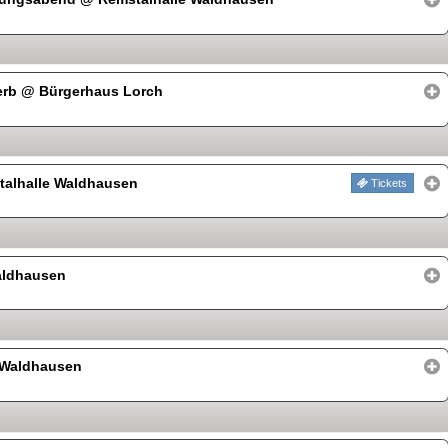
erb
@ Bürgerhaus Lorch
alhalle Waldhausen
Tickets
aldhausen
 Waldhausen