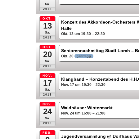
Sa.
2018
OKT.
Konzert des Akkordeon-Orchesters 
13
Halle
Sa.
Okt. 13 um 19:30 – 22:30
2018
OKT.
Seniorennachmittag Stadt Lorch – B
20
Okt. 20
ganztägig
Sa.
2018
NOV.
Klangband – Konzertabend des H.H
17
Nov. 17 um 19:30 – 22:30
Sa.
2018
NOV.
Waldhäuser Wintermarkt
24
Nov. 24 um 16:00 – 21:00
Sa.
2018
FEB.
Jugendversammlung
@ Dorfhaus W