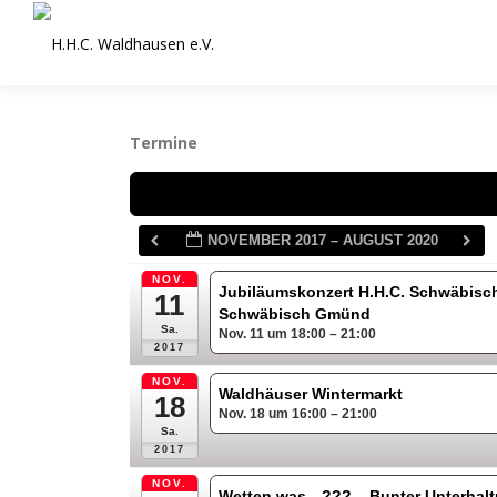
Zum
Inhalt
springen
Termine
Schlagwörter
NOVEMBER 2017 – AUGUST 2020
NOV.
Jubiläumskonzert H.H.C. Schwäbisc
11
Schwäbisch Gmünd
Sa.
Nov. 11 um 18:00 – 21:00
2017
NOV.
Waldhäuser Wintermarkt
18
Nov. 18 um 16:00 – 21:00
Sa.
2017
NOV.
Wetten was…??? – Bunter Unterha