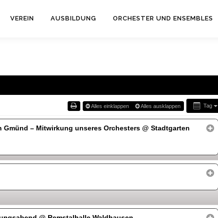
VEREIN
AUSBILDUNG
ORCHESTER UND ENSEMBLES
Tag
Alles einklappen
Alles ausklappen
h Gmünd – Mitwirkung unseres Orchesters
@ Stadtgarten
ltungsabend
@ Remstalhalle Waldhausen