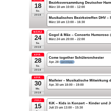
Bezirksversammlung Deutscher Harm
18
März 18 um 10:00 – 12:00
So.
2018
Musikalisches Bezirkstreffen DHV 
März 18 um 13:00 – 16:30
MÄRZ
Gogol & Mäx – Concerto Humoroso
24
März 24 um 20:00 – 22:00
Sa.
2018
APR.
Come together Schülerorchester
28
Apr. 28
ganztägig
Sa.
2018
APR.
Maifeier – Musikalische Mitwirkung 
30
Apr. 30 um 18:00 – 19:00
Mo.
2018
JULI
KiK – Kids in Konzert – Kinder und
15
Juli 15 um 13:00 – 15:30