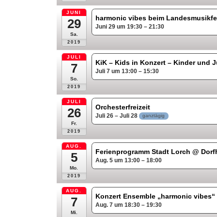
JUNI
harmonic vibes beim Landesmusikfe
29
Juni 29 um 19:30 – 21:30
Sa.
2019
JULI
KiK – Kids in Konzert – Kinder und
7
Juli 7 um 13:00 – 15:30
So.
2019
JULI
Orchesterfreizeit
26
Juli 26 – Juli 28
ganztägig
Fr.
2019
AUG.
Ferienprogramm Stadt Lorch
@ Dorf
5
Aug. 5 um 13:00 – 18:00
Mo.
2019
AUG.
Konzert Ensemble „harmonic vibes
7
Aug. 7 um 18:30 – 19:30
Mi.