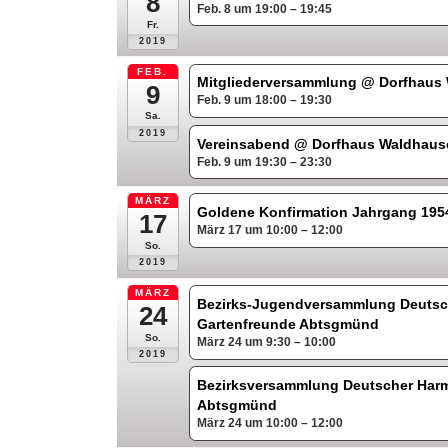
8
Feb. 8 um 19:00 – 19:45
Fr.
2019
FEB.
Mitgliederversammlung
@ Dorfhaus
9
Feb. 9 um 18:00 – 19:30
Sa.
2019
Vereinsabend
@ Dorfhaus Waldhaus
Feb. 9 um 19:30 – 23:30
MÄRZ
Goldene Konfirmation Jahrgang 19
17
März 17 um 10:00 – 12:00
So.
2019
MÄRZ
Bezirks-Jugendversammlung Deutsc
24
Gartenfreunde Abtsgmünd
So.
März 24 um 9:30 – 10:00
2019
Bezirksversammlung Deutscher Har
Abtsgmünd
März 24 um 10:00 – 12:00