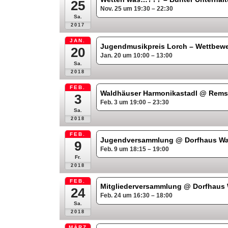
25
Nov. 25 um 19:30 – 22:30
Sa.
2017
JAN.
Jugendmusikpreis Lorch – Wettbew
20
Jan. 20 um 10:00 – 13:00
Sa.
2018
FEB.
Waldhäuser Harmonikastadl
@ Remst
3
Feb. 3 um 19:00 – 23:30
Sa.
2018
FEB.
Jugendversammlung
@ Dorfhaus W
9
Feb. 9 um 18:15 – 19:00
Fr.
2018
FEB.
Mitgliederversammlung
@ Dorfhaus
24
Feb. 24 um 16:30 – 18:00
Sa.
2018
MÄRZ