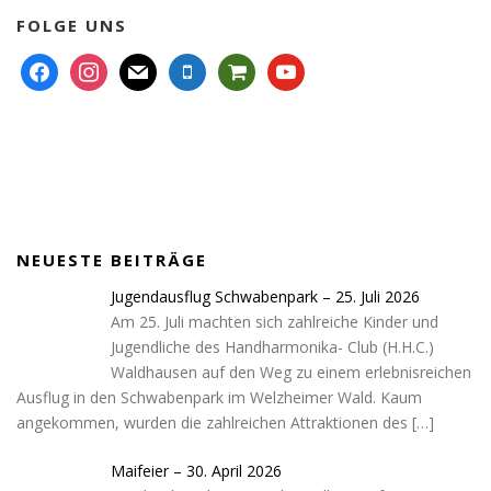
FOLGE UNS
f
i
m
m
s
y
a
n
a
o
h
o
c
s
i
b
o
u
e
t
l
i
p
t
b
a
l
p
u
o
g
e
i
b
o
r
n
e
k
a
g
NEUESTE BEITRÄGE
m
-
c
Jugendausflug Schwabenpark – 25. Juli 2026
a
Am 25. Juli machten sich zahlreiche Kinder und
r
Jugendliche des Handharmonika- Club (H.H.C.)
t
Waldhausen auf den Weg zu einem erlebnisreichen
Ausflug in den Schwabenpark im Welzheimer Wald. Kaum
angekommen, wurden die zahlreichen Attraktionen des
[…]
Maifeier – 30. April 2026