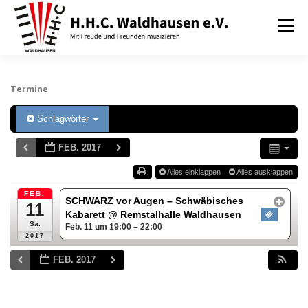
Zum
Inhalt
Menü
springen
VEREIN
AUSBILDUNG
Termine
Schlagwörter
ORCHESTER UND ENSEMBLES
TERMINE
FEB. 2017
Alles einklappen
Alles ausklappen
BEITRÄGE / ARCHIV
SERVICE
DHV
FEB.
SCHWARZ vor Augen – Schwäbisches
11
Kabarett
@ Remstalhalle Waldhausen
Sa.
Feb. 11 um 19:00 – 22:00
2017
FEB. 2017