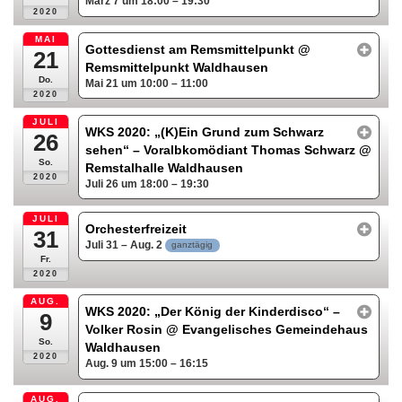
März 7 um 18:00 – 19:30
2020
MAI
Gottesdienst am Remsmittelpunkt
@
21
Remsmittelpunkt Waldhausen
Do.
Mai 21 um 10:00 – 11:00
2020
JULI
WKS 2020: „(K)Ein Grund zum Schwarz
26
sehen“ – Voralbkomödiant Thomas Schwarz
@
So.
Remstalhalle Waldhausen
2020
Juli 26 um 18:00 – 19:30
JULI
Orchesterfreizeit
31
Juli 31 – Aug. 2
ganztägig
Fr.
2020
AUG.
WKS 2020: „Der König der Kinderdisco“ –
9
Volker Rosin
@ Evangelisches Gemeindehaus
So.
Waldhausen
2020
Aug. 9 um 15:00 – 16:15
AUG.