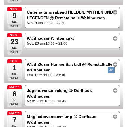
2019
NOV.
Unterhaltungsabend HELDEN, MYTHEN UND
9
LEGENDEN
@ Remstalhalle Waldhausen
Sa.
Nov. 9 um 19:30 – 22:30
2019
NOV.
Waldhäuser Wintermarkt
23
Nov. 23 um 16:00 – 21:00
Sa.
2019
FEB.
Waldhäuser Harmonikastadl
@ Remstalhalle
1
Waldhausen
Sa.
Feb. 1 um 19:00 – 23:30
2020
MÄRZ
Jugendversammlung
@ Dorfhaus
6
Waldhausen
Fr.
März 6 um 18:00 – 18:45
2020
MÄRZ
Mitgliederversammlung
@ Dorfhaus
7
Waldhausen
Sa.