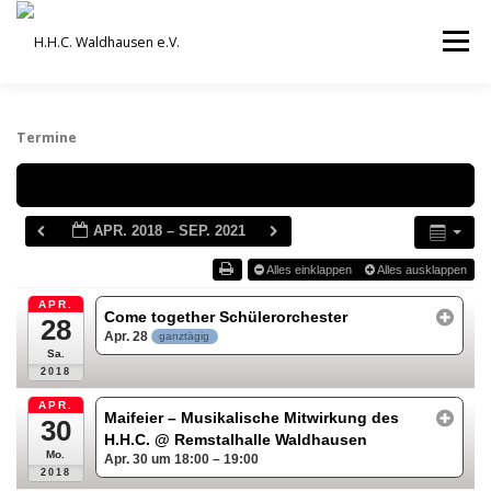
Zum
Inhalt
Menü
springen
VEREIN
AUSBILDUNG
Termine
Schlagwörter
ORCHESTER UND ENSEMBLES
TERMINE
APR. 2018 – SEP. 2021
Alles einklappen
Alles ausklappen
BEITRÄGE / ARCHIV
SERVICE
DHV
APR.
Come together Schülerorchester
28
Apr. 28
ganztägig
Sa.
2018
APR.
Maifeier – Musikalische Mitwirkung des
30
H.H.C.
@ Remstalhalle Waldhausen
Mo.
Apr. 30 um 18:00 – 19:00
2018