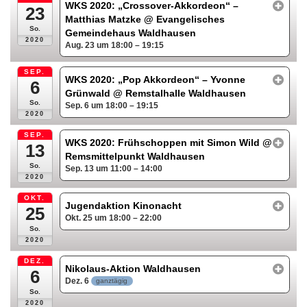
WKS 2020: „Crossover-Akkordeon“ –
23
Matthias Matzke
@ Evangelisches
So.
Gemeindehaus Waldhausen
2020
Aug. 23 um 18:00 – 19:15
SEP.
WKS 2020: „Pop Akkordeon“ – Yvonne
6
Grünwald
@ Remstalhalle Waldhausen
So.
Sep. 6 um 18:00 – 19:15
2020
SEP.
WKS 2020: Frühschoppen mit Simon Wild
@
13
Remsmittelpunkt Waldhausen
So.
Sep. 13 um 11:00 – 14:00
2020
OKT.
Jugendaktion Kinonacht
25
Okt. 25 um 18:00 – 22:00
So.
2020
DEZ.
Nikolaus-Aktion Waldhausen
6
Dez. 6
ganztägig
So.
2020