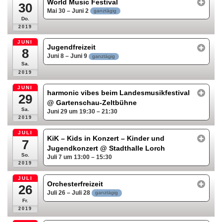
World Music Festival
30
Mai 30 – Juni 2
ganztägig
Do.
2019
JUNI
Jugendfreizeit
8
Juni 8 – Juni 9
ganztägig
Sa.
2019
JUNI
harmonic vibes beim Landesmusikfestival
29
@ Gartenschau-Zeltbühne
Sa.
Juni 29 um 19:30 – 21:30
2019
JULI
KiK – Kids in Konzert – Kinder und
7
Jugendkonzert
@ Stadthalle Lorch
So.
Juli 7 um 13:00 – 15:30
2019
JULI
Orchesterfreizeit
26
Juli 26 – Juli 28
ganztägig
Fr.
2019