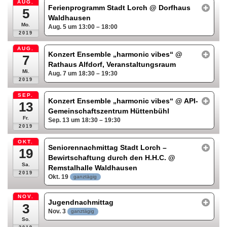
AUG.
Ferienprogramm Stadt Lorch
@ Dorfhaus
5
Waldhausen
Mo.
Aug. 5 um 13:00 – 18:00
2019
AUG.
Konzert Ensemble „harmonic vibes“
@
7
Rathaus Alfdorf, Veranstaltungsraum
Mi.
Aug. 7 um 18:30 – 19:30
2019
SEP.
Konzert Ensemble „harmonic vibes“
@ API-
13
Gemeinschaftszentrum Hüttenbühl
Fr.
Sep. 13 um 18:30 – 19:30
2019
OKT.
Seniorennachmittag Stadt Lorch –
19
Bewirtschaftung durch den H.H.C.
@
Sa.
Remstalhalle Waldhausen
2019
Okt. 19
ganztägig
NOV.
Jugendnachmittag
3
Nov. 3
ganztägig
So.