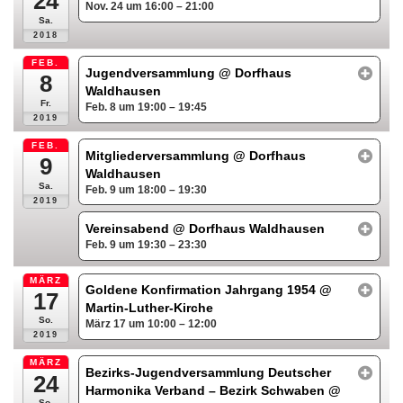
24
Nov. 24 um 16:00 – 21:00
Sa.
2018
FEB.
Jugendversammlung
@ Dorfhaus
8
Waldhausen
Fr.
Feb. 8 um 19:00 – 19:45
2019
FEB.
Mitgliederversammlung
@ Dorfhaus
9
Waldhausen
Sa.
Feb. 9 um 18:00 – 19:30
2019
Vereinsabend
@ Dorfhaus Waldhausen
Feb. 9 um 19:30 – 23:30
MÄRZ
Goldene Konfirmation Jahrgang 1954
@
17
Martin-Luther-Kirche
So.
März 17 um 10:00 – 12:00
2019
MÄRZ
Bezirks-Jugendversammlung Deutscher
24
Harmonika Verband – Bezirk Schwaben
@
So.