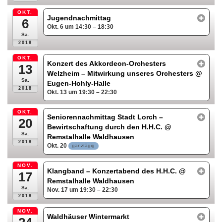
OKT.
Jugendnachmittag
6
Okt. 6 um 14:30 – 18:30
Sa.
2018
OKT.
Konzert des Akkordeon-Orchesters
13
Welzheim – Mitwirkung unseres Orchesters
@
Sa.
Eugen-Hohly-Halle
2018
Okt. 13 um 19:30 – 22:30
OKT.
Seniorennachmittag Stadt Lorch –
20
Bewirtschaftung durch den H.H.C.
@
Sa.
Remstalhalle Waldhausen
2018
Okt. 20
ganztägig
NOV.
Klangband – Konzertabend des H.H.C.
@
17
Remstalhalle Waldhausen
Sa.
Nov. 17 um 19:30 – 22:30
2018
NOV.
Waldhäuser Wintermarkt