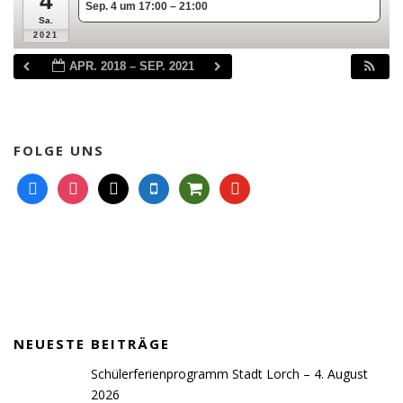
4
Sep. 4 um 17:00 – 21:00
Sa.
2021
APR. 2018 – SEP. 2021
FOLGE UNS
f
i
m
m
s
y
a
n
a
o
h
o
c
s
i
b
o
u
e
t
l
i
p
t
b
a
l
p
u
o
g
e
i
b
o
r
n
e
k
a
g
NEUESTE BEITRÄGE
m
-
c
Schülerferienprogramm Stadt Lorch – 4. August
a
2026