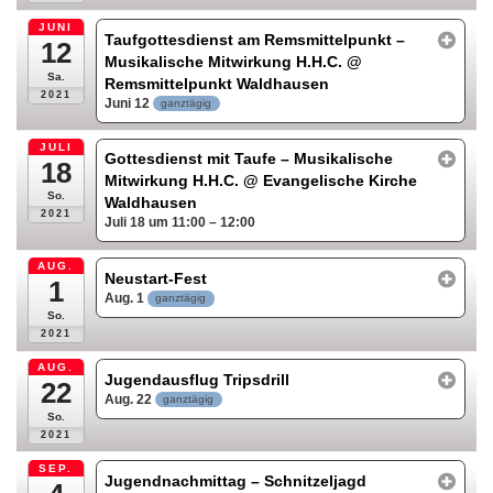
JUNI
Taufgottesdienst am Remsmittelpunkt –
12
Musikalische Mitwirkung H.H.C.
@
Sa.
Remsmittelpunkt Waldhausen
2021
Juni 12
ganztägig
JULI
Gottesdienst mit Taufe – Musikalische
18
Mitwirkung H.H.C.
@ Evangelische Kirche
So.
Waldhausen
2021
Juli 18 um 11:00 – 12:00
AUG.
Neustart-Fest
1
Aug. 1
ganztägig
So.
2021
AUG.
Jugendausflug Tripsdrill
22
Aug. 22
ganztägig
So.
2021
SEP.
Jugendnachmittag – Schnitzeljagd