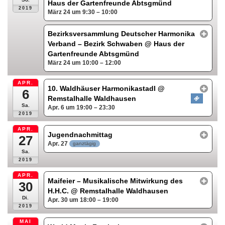
Haus der Gartenfreunde Abtsgmünd
2019
März 24 um 9:30 – 10:00
Bezirksversammlung Deutscher Harmonika
Verband – Bezirk Schwaben
@ Haus der
Gartenfreunde Abtsgmünd
März 24 um 10:00 – 12:00
APR.
10. Waldhäuser Harmonikastadl
@
6
Remstalhalle Waldhausen
Sa.
Apr. 6 um 19:00 – 23:30
2019
APR.
Jugendnachmittag
27
Apr. 27
ganztägig
Sa.
2019
APR.
Maifeier – Musikalische Mitwirkung des
30
H.H.C.
@ Remstalhalle Waldhausen
Di.
Apr. 30 um 18:00 – 19:00
2019
MAI