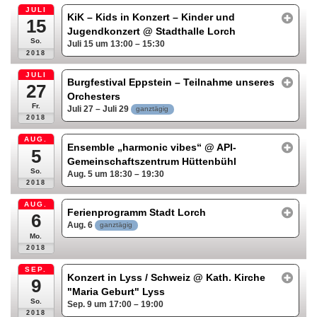
JULI
KiK – Kids in Konzert – Kinder und
15
Jugendkonzert
@ Stadthalle Lorch
So.
Juli 15 um 13:00 – 15:30
2018
JULI
Burgfestival Eppstein – Teilnahme unseres
27
Orchesters
Fr.
Juli 27 – Juli 29
ganztägig
2018
AUG.
Ensemble „harmonic vibes“
@ API-
5
Gemeinschaftszentrum Hüttenbühl
So.
Aug. 5 um 18:30 – 19:30
2018
AUG.
Ferienprogramm Stadt Lorch
6
Aug. 6
ganztägig
Mo.
2018
SEP.
Konzert in Lyss / Schweiz
@ Kath. Kirche
9
"Maria Geburt" Lyss
So.
Sep. 9 um 17:00 – 19:00
2018