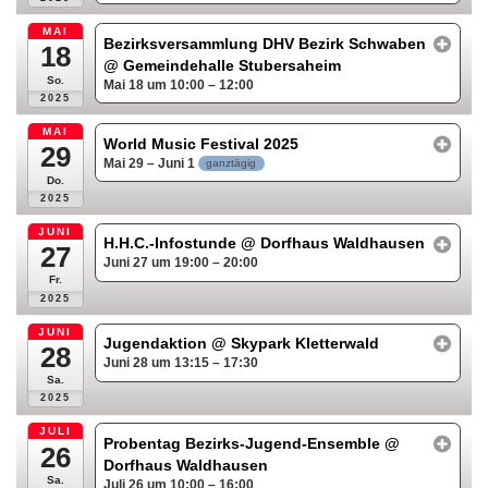
MAI
Bezirksversammlung DHV Bezirk Schwaben
18
@ Gemeindehalle Stubersaheim
So.
Mai 18 um 10:00 – 12:00
2025
MAI
World Music Festival 2025
29
Mai 29 – Juni 1
ganztägig
Do.
2025
JUNI
H.H.C.-Infostunde
@ Dorfhaus Waldhausen
27
Juni 27 um 19:00 – 20:00
Fr.
2025
JUNI
Jugendaktion
@ Skypark Kletterwald
28
Juni 28 um 13:15 – 17:30
Sa.
2025
JULI
Probentag Bezirks-Jugend-Ensemble
@
26
Dorfhaus Waldhausen
Sa.
Juli 26 um 10:00 – 16:00