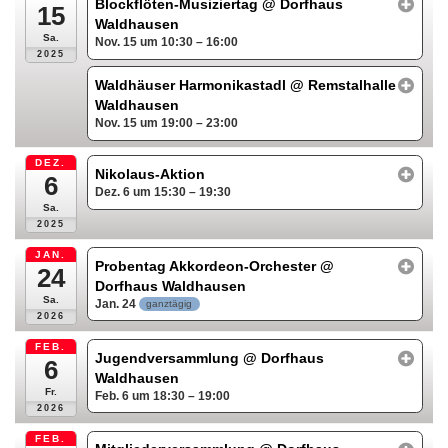
Blockflöten-Musiziertag
@ Dorfhaus
15
Waldhausen
Sa.
Nov. 15 um 10:30 – 16:00
2025
Waldhäuser Harmonikastadl
@ Remstalhalle
Waldhausen
Nov. 15 um 19:00 – 23:00
DEZ.
Nikolaus-Aktion
6
Dez. 6 um 15:30 – 19:30
Sa.
2025
JAN.
Probentag Akkordeon-Orchester
@
24
Dorfhaus Waldhausen
Sa.
Jan. 24
ganztägig
2026
FEB.
Jugendversammlung
@ Dorfhaus
6
Waldhausen
Fr.
Feb. 6 um 18:30 – 19:00
2026
FEB.