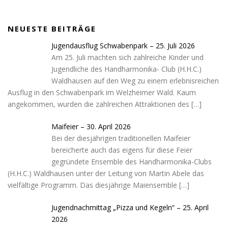
o
r
n
e
k
a
g
NEUESTE BEITRÄGE
m
-
c
Jugendausflug Schwabenpark – 25. Juli 2026
a
Am 25. Juli machten sich zahlreiche Kinder und
r
Jugendliche des Handharmonika- Club (H.H.C.)
t
Waldhausen auf den Weg zu einem erlebnisreichen
Ausflug in den Schwabenpark im Welzheimer Wald. Kaum
angekommen, wurden die zahlreichen Attraktionen des
[…]
Maifeier – 30. April 2026
Bei der diesjährigen traditionellen Maifeier
bereicherte auch das eigens für diese Feier
gegründete Ensemble des Handharmonika-Clubs
(H.H.C.) Waldhausen unter der Leitung von Martin Abele das
vielfältige Programm. Das diesjährige Maiensemble
[…]
Jugendnachmittag „Pizza und Kegeln“ – 25. April
2026