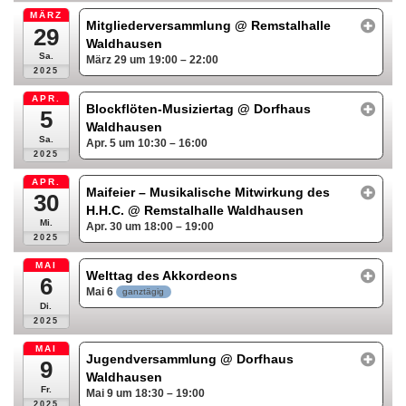
MÄRZ
Mitgliederversammlung
@ Remstalhalle
29
Waldhausen
Sa.
März 29 um 19:00 – 22:00
2025
APR.
Blockflöten-Musiziertag
@ Dorfhaus
5
Waldhausen
Sa.
Apr. 5 um 10:30 – 16:00
2025
APR.
Maifeier – Musikalische Mitwirkung des
30
H.H.C.
@ Remstalhalle Waldhausen
Mi.
Apr. 30 um 18:00 – 19:00
2025
MAI
Welttag des Akkordeons
6
Mai 6
ganztägig
Di.
2025
MAI
Jugendversammlung
@ Dorfhaus
9
Waldhausen
Fr.
Mai 9 um 18:30 – 19:00
2025