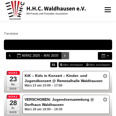
Zum
Inhalt
Menü
springen
VEREIN
AUSBILDUNG
Termine
Schlagwörter
ORCHESTER UND ENSEMBLES
TERMINE
MÄRZ 2025 – MAI 2035
Alles einklappen
Alles ausklappen
BEITRÄGE / ARCHIV
SERVICE
DHV
MÄRZ
KiK – Kids in Konzert – Kinder- und
23
Jugendkonzert
@ Remstalhalle Waldhausen
So.
März 23 um 15:00 – 17:00
2025
MÄRZ
VERSCHOBEN: Jugendversammlung
@
28
Dorfhaus Waldhausen
Fr.
März 28 um 19:00 – 19:30
2025