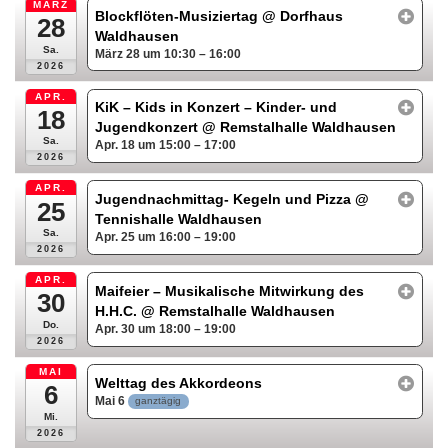
MÄRZ
Blockflöten-Musiziertag
@ Dorfhaus
28
Waldhausen
Sa.
März 28 um 10:30 – 16:00
2026
APR.
KiK – Kids in Konzert – Kinder- und
18
Jugendkonzert
@ Remstalhalle Waldhausen
Sa.
Apr. 18 um 15:00 – 17:00
2026
APR.
Jugendnachmittag- Kegeln und Pizza
@
25
Tennishalle Waldhausen
Sa.
Apr. 25 um 16:00 – 19:00
2026
APR.
Maifeier – Musikalische Mitwirkung des
30
H.H.C.
@ Remstalhalle Waldhausen
Do.
Apr. 30 um 18:00 – 19:00
2026
MAI
Welttag des Akkordeons
6
Mai 6
ganztägig
Mi.
2026