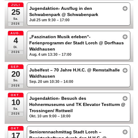
JULI
Jugendaktion- Ausflug in den
25
Schwabenpark
@ Schwabenpark
Sa.
Juli 25 um 9:30 – 17:00
2026
AUG.
„Faszination Musik erleben“-
4
Ferienprogramm der Stadt Lorch
@ Dorfhaus
Di.
Waldhausen
2026
Aug. 4 um 13:30 – 17:00
SEP.
Jubelfest – 70 Jahre H.H.C.
@ Remstalhalle
20
Waldhausen
So.
Sep. 20 um 10:30 – 14:00
2026
OKT.
Jugendaktion- Besuch des
10
Hohnermuseums und TK Elevator Testturm
@
Sa.
Trossingen/ Rottweil
2026
Okt. 10 um 9:00 – 18:00
OKT.
Seniorennachmittag Stadt Lorch –
17
Bewirtschaftung durch den H.H.C.
@