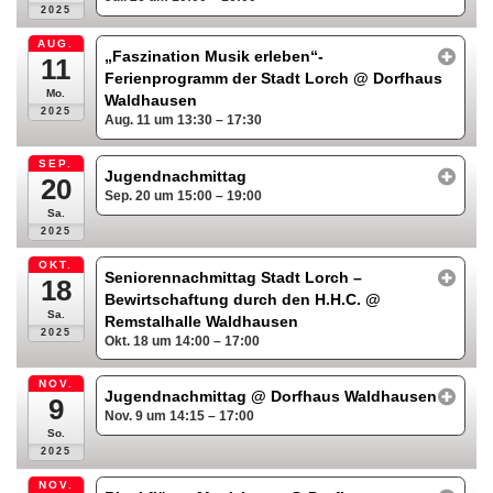
2025
AUG.
„Faszination Musik erleben“-
11
Ferienprogramm der Stadt Lorch
@ Dorfhaus
Mo.
Waldhausen
2025
Aug. 11 um 13:30 – 17:30
SEP.
Jugendnachmittag
20
Sep. 20 um 15:00 – 19:00
Sa.
2025
OKT.
Seniorennachmittag Stadt Lorch –
18
Bewirtschaftung durch den H.H.C.
@
Sa.
Remstalhalle Waldhausen
2025
Okt. 18 um 14:00 – 17:00
NOV.
Jugendnachmittag
@ Dorfhaus Waldhausen
9
Nov. 9 um 14:15 – 17:00
So.
2025
NOV.