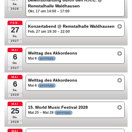
Sa.
Remstalhalle Waldhausen
2026
Okt. 17 um 14:00 – 17:00
FEB.
Konzertabend
@ Remstalhalle Waldhausen
27
Feb. 27 um 19:30 – 22:00
Sa.
2027
MAI
Welttag des Akkordeons
6
Mai 6
ganztägig
Do.
2027
MAI
Welttag des Akkordeons
6
Mai 6
ganztägig
Sa.
2028
MAI
15. World Music Festival 2028
25
Mai 25 – Mai 28
ganztägig
Do.
2028
MAI