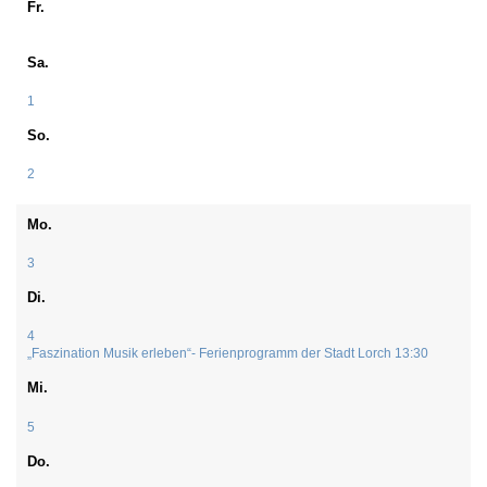
Fr.
Sa.
1
So.
2
Mo.
3
Di.
4
„Faszination Musik erleben“- Ferienprogramm der Stadt Lorch
13:30
Mi.
5
Do.