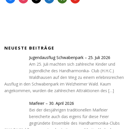
a
n
a
o
h
o
c
s
i
b
o
u
e
t
l
i
p
t
b
a
l
p
u
o
g
e
i
b
o
r
n
e
k
a
g
NEUESTE BEITRÄGE
m
-
c
Jugendausflug Schwabenpark – 25. Juli 2026
a
Am 25. Juli machten sich zahlreiche Kinder und
r
Jugendliche des Handharmonika- Club (H.H.C.)
t
Waldhausen auf den Weg zu einem erlebnisreichen
Ausflug in den Schwabenpark im Welzheimer Wald. Kaum
angekommen, wurden die zahlreichen Attraktionen des
[…]
Maifeier – 30. April 2026
Bei der diesjährigen traditionellen Maifeier
bereicherte auch das eigens für diese Feier
gegründete Ensemble des Handharmonika-Clubs