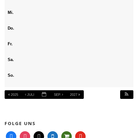
Mi.
Do.
Fr.
Sa.
So.
2025
JULI
SEP.
2027
FOLGE UNS
f
i
m
m
s
y