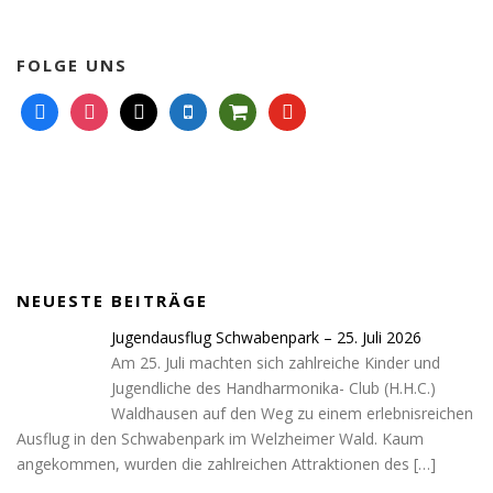
FOLGE UNS
f
i
m
m
s
y
a
n
a
o
h
o
c
s
i
b
o
u
e
t
l
i
p
t
b
a
l
p
u
o
g
e
i
b
o
r
n
e
k
a
g
NEUESTE BEITRÄGE
m
-
c
Jugendausflug Schwabenpark – 25. Juli 2026
a
Am 25. Juli machten sich zahlreiche Kinder und
r
Jugendliche des Handharmonika- Club (H.H.C.)
t
Waldhausen auf den Weg zu einem erlebnisreichen
Ausflug in den Schwabenpark im Welzheimer Wald. Kaum
angekommen, wurden die zahlreichen Attraktionen des
[…]