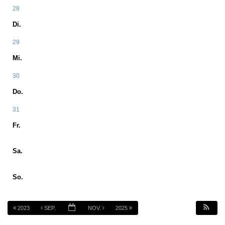
28
Di.
29
Mi.
30
Do.
31
Fr.
Sa.
So.
2023
SEP.
NOV.
2025