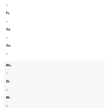
3
Fr.
4
Sa.
5
So.
6
Mo.
7
Di.
8
Mi.
9