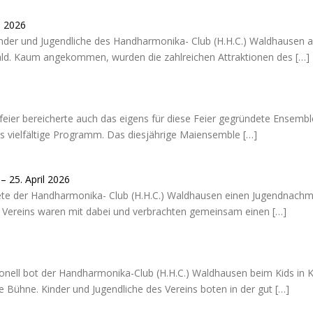
i 2026
Kinder und Jugendliche des Handharmonika- Club (H.H.C.) Waldhausen a
d. Kaum angekommen, wurden die zahlreichen Attraktionen des
[…]
aifeier bereicherte auch das eigens für diese Feier gegründete Ense
as vielfältige Programm. Das diesjährige Maiensemble
[…]
 25. April 2026
e der Handharmonika- Club (H.H.C.) Waldhausen einen Jugendnachmi
es Vereins waren mit dabei und verbrachten gemeinsam einen
[…]
ionell bot der Handharmonika-Club (H.H.C.) Waldhausen beim Kids in K
 Bühne. Kinder und Jugendliche des Vereins boten in der gut
[…]