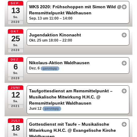
SEP.
WKS 2020: Frühschoppen mit Simon Wild
@
13
Remsmittelpunkt Waldhausen
So.
Sep. 13 um 11:00 – 14:00
2020
OKT.
Jugendaktion Kinonacht
25
Okt. 25 um 18:00 – 22:00
So.
2020
DEZ.
Nikolaus-Aktion Waldhausen
6
Dez. 6
ganztägig
So.
2020
JUNI
Taufgottesdienst am Remsmittelpunkt –
12
Musikalische Mitwirkung H.H.C.
@
Sa.
Remsmittelpunkt Waldhausen
2021
Juni 12
ganztägig
JULI
Gottesdienst mit Taufe – Musikalische
18
Mitwirkung H.H.C.
@ Evangelische Kirche
So.
Waldhausen