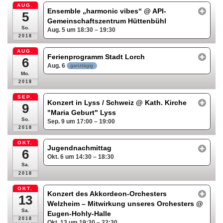
AUG.
Ensemble „harmonic vibes“
@ API-
5
Gemeinschaftszentrum Hüttenbühl
So.
Aug. 5 um 18:30 – 19:30
2018
AUG.
Ferienprogramm Stadt Lorch
6
Aug. 6
ganztägig
Mo.
2018
SEP.
Konzert in Lyss / Schweiz
@ Kath. Kirche
9
"Maria Geburt" Lyss
So.
Sep. 9 um 17:00 – 19:00
2018
OKT.
Jugendnachmittag
6
Okt. 6 um 14:30 – 18:30
Sa.
2018
OKT.
Konzert des Akkordeon-Orchesters
13
Welzheim – Mitwirkung unseres Orchesters
@
Sa.
Eugen-Hohly-Halle
2018
Okt. 13 um 19:30 – 22:30