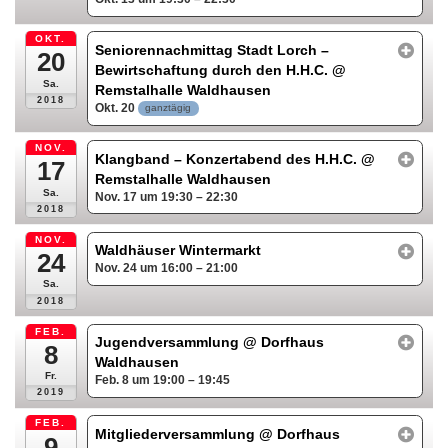
OKT.
Seniorennachmittag Stadt Lorch –
20
Bewirtschaftung durch den H.H.C.
@
Sa.
Remstalhalle Waldhausen
2018
Okt. 20
ganztägig
NOV.
Klangband – Konzertabend des H.H.C.
@
17
Remstalhalle Waldhausen
Sa.
Nov. 17 um 19:30 – 22:30
2018
NOV.
Waldhäuser Wintermarkt
24
Nov. 24 um 16:00 – 21:00
Sa.
2018
FEB.
Jugendversammlung
@ Dorfhaus
8
Waldhausen
Fr.
Feb. 8 um 19:00 – 19:45
2019
FEB.
Mitgliederversammlung
@ Dorfhaus
9