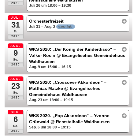
Remstalhalle Waldhausen
2020
Juli 26 um 18:00 – 19:30
JULI
Orchesterfreizeit
31
Juli 31 – Aug. 2
ganztägig
Fr.
2020
AUG.
WKS 2020: „Der König der Kinderdisco“ –
9
Volker Rosin
@ Evangelisches Gemeindehaus
So.
Waldhausen
2020
Aug. 9 um 15:00 – 16:15
AUG.
WKS 2020: „Crossover-Akkordeon“ –
23
Matthias Matzke
@ Evangelisches
So.
Gemeindehaus Waldhausen
2020
Aug. 23 um 18:00 – 19:15
SEP.
WKS 2020: „Pop Akkordeon“ – Yvonne
6
Grünwald
@ Remstalhalle Waldhausen
So.
Sep. 6 um 18:00 – 19:15
2020