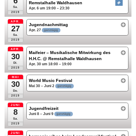
6
Remstalhalle Waldhausen
Sa.
Apr. 6 um 19:00 – 23:30
2019
APR.
Jugendnachmittag
27
Apr. 27
ganztägig
Sa.
2019
APR.
Maifeier – Musikalische Mitwirkung des
30
H.H.C.
@ Remstalhalle Waldhausen
Di.
Apr. 30 um 18:00 – 19:00
2019
MAI
World Music Festival
30
Mai 30 – Juni 2
ganztägig
Do.
2019
JUNI
Jugendfreizeit
8
Juni 8 – Juni 9
ganztägig
Sa.
2019
JUNI