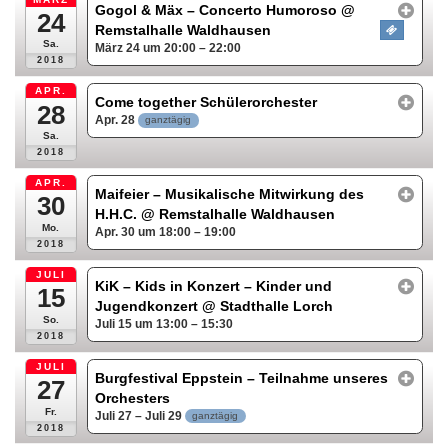
Gogol & Mäx – Concerto Humoroso
@
24
Remstalhalle Waldhausen
Sa.
März 24 um 20:00 – 22:00
2018
APR.
Come together Schülerorchester
28
Apr. 28
ganztägig
Sa.
2018
APR.
Maifeier – Musikalische Mitwirkung des
30
H.H.C.
@ Remstalhalle Waldhausen
Mo.
Apr. 30 um 18:00 – 19:00
2018
JULI
KiK – Kids in Konzert – Kinder und
15
Jugendkonzert
@ Stadthalle Lorch
So.
Juli 15 um 13:00 – 15:30
2018
JULI
Burgfestival Eppstein – Teilnahme unseres
27
Orchesters
Fr.
Juli 27 – Juli 29
ganztägig
2018