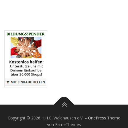
Copyright © 2026 H.H.C. Waldhausen e.V.
–
OnePress
Theme
von FameThemes