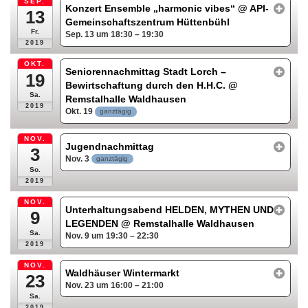
SEP.
Konzert Ensemble „harmonic vibes“
@ API-
13
Gemeinschaftszentrum Hüttenbühl
Fr.
Sep. 13 um 18:30 – 19:30
2019
OKT.
Seniorennachmittag Stadt Lorch –
19
Bewirtschaftung durch den H.H.C.
@
Sa.
Remstalhalle Waldhausen
2019
Okt. 19
ganztägig
NOV.
Jugendnachmittag
3
Nov. 3
ganztägig
So.
2019
NOV.
Unterhaltungsabend HELDEN, MYTHEN UND
9
LEGENDEN
@ Remstalhalle Waldhausen
Sa.
Nov. 9 um 19:30 – 22:30
2019
NOV.
Waldhäuser Wintermarkt
23
Nov. 23 um 16:00 – 21:00
Sa.
2019