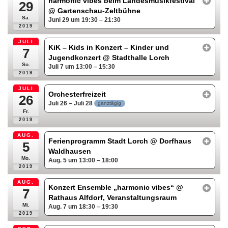
harmonic vibes beim Landesmusikfestival
29
@ Gartenschau-Zeltbühne
Sa.
Juni 29 um 19:30 – 21:30
2019
JULI
KiK – Kids in Konzert – Kinder und
7
Jugendkonzert
@ Stadthalle Lorch
So.
Juli 7 um 13:00 – 15:30
2019
JULI
Orchesterfreizeit
26
Juli 26 – Juli 28
ganztägig
Fr.
2019
AUG.
Ferienprogramm Stadt Lorch
@ Dorfhaus
5
Waldhausen
Mo.
Aug. 5 um 13:00 – 18:00
2019
AUG.
Konzert Ensemble „harmonic vibes“
@
7
Rathaus Alfdorf, Veranstaltungsraum
Mi.
Aug. 7 um 18:30 – 19:30
2019