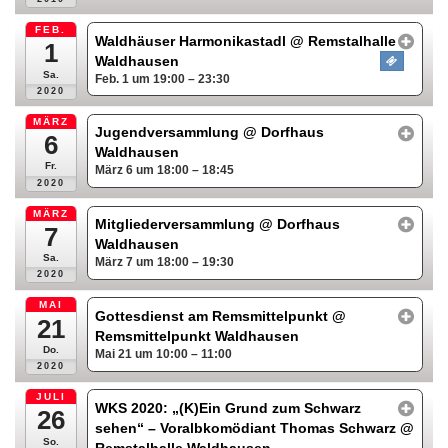
FEB.
Waldhäuser Harmonikastadl
@ Remstalhalle
1
Waldhausen
Sa.
Feb. 1 um 19:00 – 23:30
2020
MÄRZ
Jugendversammlung
@ Dorfhaus
6
Waldhausen
Fr.
März 6 um 18:00 – 18:45
2020
MÄRZ
Mitgliederversammlung
@ Dorfhaus
7
Waldhausen
Sa.
März 7 um 18:00 – 19:30
2020
MAI
Gottesdienst am Remsmittelpunkt
@
21
Remsmittelpunkt Waldhausen
Do.
Mai 21 um 10:00 – 11:00
2020
JULI
WKS 2020: „(K)Ein Grund zum Schwarz
26
sehen“ – Voralbkomödiant Thomas Schwarz
@
So.