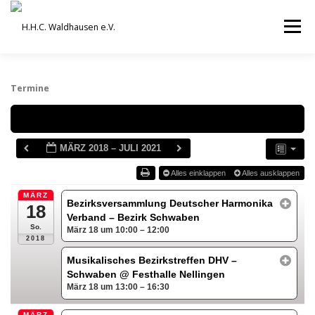
Zum
Inhalt
Menü
springen
VEREIN
AUSBILDUNG
Termine
Schlagwörter
ORCHESTER UND ENSEMBLES
TERMINE
MÄRZ 2018 – JULI 2021
Alles einklappen
Alles ausklappen
BEITRÄGE / ARCHIV
SERVICE
DHV
MÄRZ
Bezirksversammlung Deutscher Harmonika
18
Verband – Bezirk Schwaben
So.
März 18 um 10:00 – 12:00
2018
Musikalisches Bezirkstreffen DHV –
Schwaben
@ Festhalle Nellingen
März 18 um 13:00 – 16:30
MÄRZ