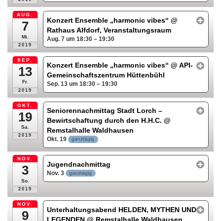
AUG.
Konzert Ensemble „harmonic vibes“
@
7
Rathaus Alfdorf, Veranstaltungsraum
Mi.
Aug. 7 um 18:30 – 19:30
2019
SEP.
Konzert Ensemble „harmonic vibes“
@ API-
13
Gemeinschaftszentrum Hüttenbühl
Fr.
Sep. 13 um 18:30 – 19:30
2019
OKT.
Seniorennachmittag Stadt Lorch –
19
Bewirtschaftung durch den H.H.C.
@
Sa.
Remstalhalle Waldhausen
2019
Okt. 19
ganztägig
NOV.
Jugendnachmittag
3
Nov. 3
ganztägig
So.
2019
NOV.
Unterhaltungsabend HELDEN, MYTHEN UND
9
LEGENDEN
@ Remstalhalle Waldhausen