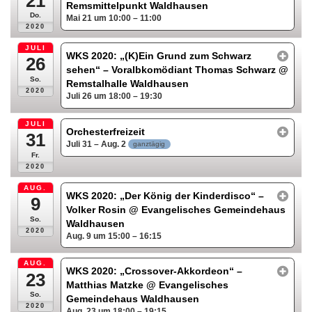
21
Remsmittelpunkt Waldhausen
Do.
Mai 21 um 10:00 – 11:00
2020
JULI
WKS 2020: „(K)Ein Grund zum Schwarz
26
sehen“ – Voralbkomödiant Thomas Schwarz
@
So.
Remstalhalle Waldhausen
2020
Juli 26 um 18:00 – 19:30
JULI
Orchesterfreizeit
31
Juli 31 – Aug. 2
ganztägig
Fr.
2020
AUG.
WKS 2020: „Der König der Kinderdisco“ –
9
Volker Rosin
@ Evangelisches Gemeindehaus
So.
Waldhausen
2020
Aug. 9 um 15:00 – 16:15
AUG.
WKS 2020: „Crossover-Akkordeon“ –
23
Matthias Matzke
@ Evangelisches
So.
Gemeindehaus Waldhausen
2020
Aug. 23 um 18:00 – 19:15