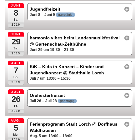
JUNI
Jugendfreizeit
8
Juni 8 – Juni 9
ganztägig
Sa.
2019
JUNI
harmonic vibes beim Landesmusikfestival
29
@ Gartenschau-Zeltbühne
Sa.
Juni 29 um 19:30 – 21:30
2019
JULI
KiK – Kids in Konzert – Kinder und
7
Jugendkonzert
@ Stadthalle Lorch
So.
Juli 7 um 13:00 – 15:30
2019
JULI
Orchesterfreizeit
26
Juli 26 – Juli 28
ganztägig
Fr.
2019
AUG.
Ferienprogramm Stadt Lorch
@ Dorfhaus
5
Waldhausen
Mo.
Aug. 5 um 13:00 – 18:00
2019