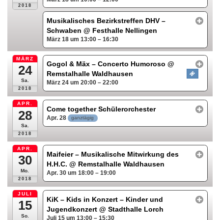
2018
Musikalisches Bezirkstreffen DHV –
Schwaben
@ Festhalle Nellingen
März 18 um 13:00 – 16:30
MÄRZ
Gogol & Mäx – Concerto Humoroso
@
24
Remstalhalle Waldhausen
Sa.
März 24 um 20:00 – 22:00
2018
APR.
Come together Schülerorchester
28
Apr. 28
ganztägig
Sa.
2018
APR.
Maifeier – Musikalische Mitwirkung des
30
H.H.C.
@ Remstalhalle Waldhausen
Mo.
Apr. 30 um 18:00 – 19:00
2018
JULI
KiK – Kids in Konzert – Kinder und
15
Jugendkonzert
@ Stadthalle Lorch
So.
Juli 15 um 13:00 – 15:30