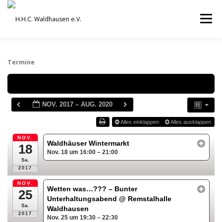
Zum
Inhalt
Menü
springen
VEREIN
AUSBILDUNG
Termine
Schlagwörter
ORCHESTER UND ENSEMBLES
TERMINE
NOV. 2017 – AUG. 2020
Alles einklappen
Alles ausklappen
BEITRÄGE / ARCHIV
SERVICE
DHV
NOV.
Waldhäuser Wintermarkt
18
Nov. 18 um 16:00 – 21:00
Sa.
2017
NOV.
Wetten was…??? – Bunter
25
Unterhaltungsabend
@ Remstalhalle
Sa.
Waldhausen
2017
Nov. 25 um 19:30 – 22:30