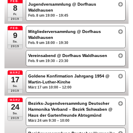
FEB.
Jugendversammlung
@ Dorfhaus
8
Waldhausen
Fr.
Feb. 8 um 19:00 – 19:45
2019
FEB.
Mitgliederversammlung
@ Dorfhaus
9
Waldhausen
Sa.
Feb. 9 um 18:00 – 19:30
2019
Vereinsabend
@ Dorfhaus Waldhausen
Feb. 9 um 19:30 – 23:30
MÄRZ
Goldene Konfirmation Jahrgang 1954
@
17
Martin-Luther-Kirche
So.
März 17 um 10:00 – 12:00
2019
MÄRZ
Bezirks-Jugendversammlung Deutscher
24
Harmonika Verband – Bezirk Schwaben
@
So.
Haus der Gartenfreunde Abtsgmünd
2019
März 24 um 9:30 – 10:00