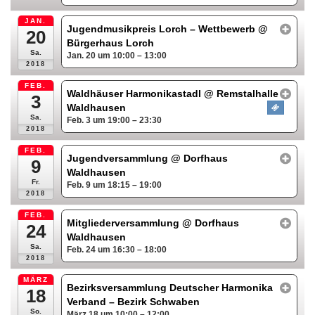
JAN.
Jugendmusikpreis Lorch – Wettbewerb
@
20
Bürgerhaus Lorch
Sa.
Jan. 20 um 10:00 – 13:00
2018
FEB.
Waldhäuser Harmonikastadl
@ Remstalhalle
3
Waldhausen
Sa.
Feb. 3 um 19:00 – 23:30
2018
FEB.
Jugendversammlung
@ Dorfhaus
9
Waldhausen
Fr.
Feb. 9 um 18:15 – 19:00
2018
FEB.
Mitgliederversammlung
@ Dorfhaus
24
Waldhausen
Sa.
Feb. 24 um 16:30 – 18:00
2018
MÄRZ
Bezirksversammlung Deutscher Harmonika
18
Verband – Bezirk Schwaben
So.
März 18 um 10:00 – 12:00