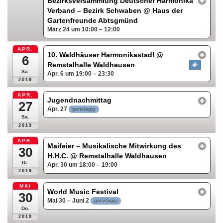
Bezirksversammlung Deutscher Harmonika
Verband – Bezirk Schwaben
@ Haus der
Gartenfreunde Abtsgmünd
März 24 um 10:00 – 12:00
APR.
10. Waldhäuser Harmonikastadl
@
6
Remstalhalle Waldhausen
Sa.
Apr. 6 um 19:00 – 23:30
2019
APR.
Jugendnachmittag
27
Apr. 27
ganztägig
Sa.
2019
APR.
Maifeier – Musikalische Mitwirkung des
30
H.H.C.
@ Remstalhalle Waldhausen
Di.
Apr. 30 um 18:00 – 19:00
2019
MAI
World Music Festival
30
Mai 30 – Juni 2
ganztägig
Do.
2019