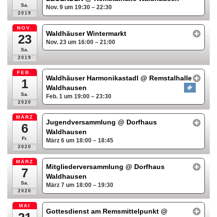
Sa.
Nov. 9 um 19:30 – 22:30
2019
NOV.
Waldhäuser Wintermarkt
23
Nov. 23 um 16:00 – 21:00
Sa.
2019
FEB.
Waldhäuser Harmonikastadl
@ Remstalhalle
1
Waldhausen
Sa.
Feb. 1 um 19:00 – 23:30
2020
MÄRZ
Jugendversammlung
@ Dorfhaus
6
Waldhausen
Fr.
März 6 um 18:00 – 18:45
2020
MÄRZ
Mitgliederversammlung
@ Dorfhaus
7
Waldhausen
Sa.
März 7 um 18:00 – 19:30
2020
MAI
Gottesdienst am Remsmittelpunkt
@