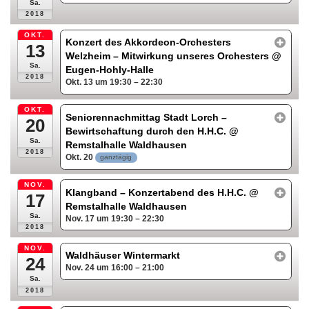
Sa.
2018
OKT.
Konzert des Akkordeon-Orchesters
13
Welzheim – Mitwirkung unseres Orchesters
@
Sa.
Eugen-Hohly-Halle
2018
Okt. 13 um 19:30 – 22:30
OKT.
Seniorennachmittag Stadt Lorch –
20
Bewirtschaftung durch den H.H.C.
@
Sa.
Remstalhalle Waldhausen
2018
Okt. 20
ganztägig
NOV.
Klangband – Konzertabend des H.H.C.
@
17
Remstalhalle Waldhausen
Sa.
Nov. 17 um 19:30 – 22:30
2018
NOV.
Waldhäuser Wintermarkt
24
Nov. 24 um 16:00 – 21:00
Sa.
2018