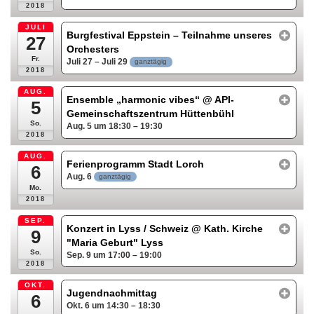
2018
JULI
Burgfestival Eppstein – Teilnahme unseres
27
Orchesters
Fr.
Juli 27 – Juli 29
ganztägig
2018
AUG.
Ensemble „harmonic vibes“
@ API-
5
Gemeinschaftszentrum Hüttenbühl
So.
Aug. 5 um 18:30 – 19:30
2018
AUG.
Ferienprogramm Stadt Lorch
6
Aug. 6
ganztägig
Mo.
2018
SEP.
Konzert in Lyss / Schweiz
@ Kath. Kirche
9
"Maria Geburt" Lyss
So.
Sep. 9 um 17:00 – 19:00
2018
OKT.
Jugendnachmittag
6
Okt. 6 um 14:30 – 18:30