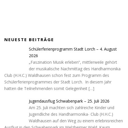
c
s
i
b
o
u
e
t
l
i
p
t
b
a
l
p
u
o
g
e
i
b
o
r
n
e
k
a
g
NEUESTE BEITRÄGE
m
-
c
Schülerferienprogramm Stadt Lorch – 4. August
a
2026
r
„Faszination Musik erleben“, mittlerweile gehört
t
der musikalische Nachmittag des Handharmonika
Club (H.H.C.) Waldhausen schon fest zum Programm des
Schülerferienprogrammes der Stadt Lorch. In diesem Jahr
hatten die Teilnehmenden somit Gelegenheit
[…]
Jugendausflug Schwabenpark – 25. Juli 2026
Am 25. Juli machten sich zahlreiche Kinder und
Jugendliche des Handharmonika- Club (H.H.C.)
Waldhausen auf den Weg zu einem erlebnisreichen
Ausflug in den Schwabenpark im Welzheimer Wald. Kaum