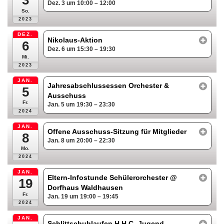
Dez. 3 um 10:00 – 12:00
So.
2023
DEZ.
Nikolaus-Aktion
6
Dez. 6 um 15:30 – 19:30
Mi.
2023
JAN.
Jahresabschlussessen Orchester &
5
Ausschuss
Fr.
Jan. 5 um 19:30 – 23:30
2024
JAN.
Offene Ausschuss-Sitzung für Mitglieder
8
Jan. 8 um 20:00 – 22:30
Mo.
2024
JAN.
Eltern-Infostunde Schülerorchester
@
19
Dorfhaus Waldhausen
Fr.
Jan. 19 um 19:00 – 19:45
2024
JAN.
Schlittschuhlaufen H.H.C.-Jugend