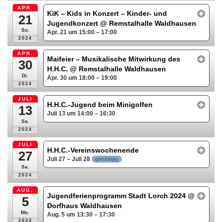
APR.
KiK – Kids in Konzert – Kinder- und
21
Jugendkonzert
@ Remstalhalle Waldhausen
So.
Apr. 21 um 15:00 – 17:00
2024
APR.
Maifeier – Musikalische Mitwirkung des
30
H.H.C.
@ Remstalhalle Waldhausen
Di.
Apr. 30 um 18:00 – 19:00
2024
JULI
H.H.C.-Jugend beim Minigolfen
13
Juli 13 um 14:00 – 16:30
Sa.
2024
JULI
H.H.C.-Vereinswochenende
27
Juli 27 – Juli 28
ganztägig
Sa.
2024
AUG.
Jugendferienprogramm Stadt Lorch 2024
@
5
Dorfhaus Waldhausen
Mo.
Aug. 5 um 13:30 – 17:30
2024