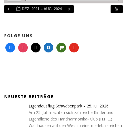
DEZ. 2021 – AUG. 2024
FOLGE UNS
f
i
m
m
s
y
a
n
a
o
h
o
c
s
i
b
o
u
e
t
l
i
p
t
b
a
l
p
u
o
g
e
i
b
o
r
n
e
k
a
g
NEUESTE BEITRÄGE
m
-
c
Jugendausflug Schwabenpark – 25. Juli 2026
a
Am 25. Juli machten sich zahlreiche Kinder und
r
Jugendliche des Handharmonika- Club (H.H.C.)
t
Waldhausen auf den Weg zu einem erlebnisreichen