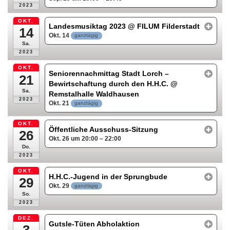
2023
OKT.
Landesmusiktag 2023
@ FILUM Filderstadt
14
Okt. 14
ganztägig
Sa.
2023
OKT.
Seniorennachmittag Stadt Lorch –
21
Bewirtschaftung durch den H.H.C.
@
Sa.
Remstalhalle Waldhausen
2023
Okt. 21
ganztägig
OKT.
Öffentliche Ausschuss-Sitzung
26
Okt. 26 um 20:00 – 22:00
Do.
2023
OKT.
H.H.C.-Jugend in der Sprungbude
29
Okt. 29
ganztägig
So.
2023
DEZ.
Gutsle-Tüten Abholaktion
3