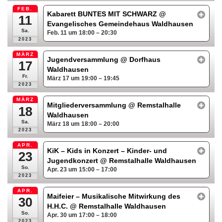
FEB.
Kabarett BUNTES MIT SCHWARZ
@
11
Evangelisches Gemeindehaus Waldhausen
Sa.
Feb. 11 um 18:00 – 20:30
2023
MÄRZ
Jugendversammlung
@ Dorfhaus
17
Waldhausen
Fr.
März 17 um 19:00 – 19:45
2023
MÄRZ
Mitgliederversammlung
@ Remstalhalle
18
Waldhausen
Sa.
März 18 um 18:00 – 20:00
2023
APR.
KiK – Kids in Konzert – Kinder- und
23
Jugendkonzert
@ Remstalhalle Waldhausen
So.
Apr. 23 um 15:00 – 17:00
2023
APR.
Maifeier – Musikalische Mitwirkung des
30
H.H.C.
@ Remstalhalle Waldhausen
So.
Apr. 30 um 17:00 – 18:00
2023