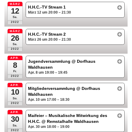
MÄRZ
H.H.C.-TV Stream 1
12
März 12 um 20:00 – 21:30
Sa.
2022
MÄRZ
H.H.C.-TV Stream 2
26
März 26 um 20:00 – 21:30
Sa.
2022
APR.
Jugendversammlung
@ Dorfhaus
8
Waldhausen
Fr.
Apr. 8 um 19:00 – 19:45
2022
APR.
Mitgliederversammlung
@ Dorfhaus
10
Waldhausen
So.
Apr. 10 um 17:00 – 18:30
2022
APR.
Maifeier – Musikalische Mitwirkung des
30
H.H.C.
@ Remstalhalle Waldhausen
Sa.
Apr. 30 um 18:00 – 19:00
2022