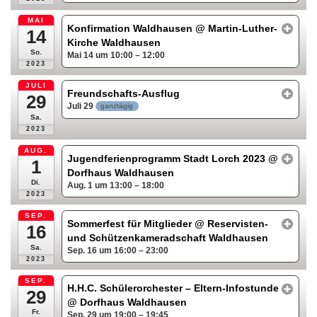
MAI
Konfirmation Waldhausen
@ Martin-Luther-
14
Kirche Waldhausen
So.
Mai 14 um 10:00 – 12:00
2023
JULI
Freundschafts-Ausflug
29
Juli 29
ganztägig
Sa.
2023
AUG.
Jugendferienprogramm Stadt Lorch 2023
@
1
Dorfhaus Waldhausen
Di.
Aug. 1 um 13:00 – 18:00
2023
SEP.
Sommerfest für Mitglieder
@ Reservisten-
16
und Schützenkameradschaft Waldhausen
Sa.
Sep. 16 um 16:00 – 23:00
2023
SEP.
H.H.C. Schülerorchester – Eltern-Infostunde
29
@ Dorfhaus Waldhausen
Fr.
Sep. 29 um 19:00 – 19:45