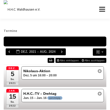
Zum
Inhalt
Menü
springen
VEREIN
AUSBILDUNG
Termine
Schlagwörter
ORCHESTER UND ENSEMBLES
TERMINE
DEZ. 2021 – AUG. 2024
Alles einklappen
Alles ausklappen
BEITRÄGE / ARCHIV
SERVICE
DHV
DEZ.
Nikolaus-Aktion
5
Dez. 5 um 16:00 – 20:00
So.
2021
JAN.
H.H.C.-TV – Drehtag
15
Jan. 15 – Jan. 16
ganztägig
Sa.
2022