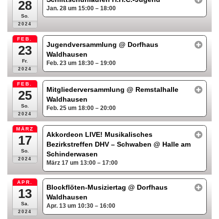
28
Jan. 28 um 15:00 – 18:00
So.
2024
FEB.
Jugendversammlung
@ Dorfhaus
23
Waldhausen
Fr.
Feb. 23 um 18:30 – 19:00
2024
FEB.
Mitgliederversammlung
@ Remstalhalle
25
Waldhausen
So.
Feb. 25 um 18:00 – 20:00
2024
MÄRZ
Akkordeon LIVE! Musikalisches
17
Bezirkstreffen DHV – Schwaben
@ Halle am
So.
Schinderwasen
2024
März 17 um 13:00 – 17:00
APR.
Blockflöten-Musiziertag
@ Dorfhaus
13
Waldhausen
Sa.
Apr. 13 um 10:30 – 16:00
2024