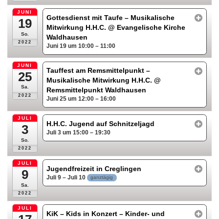
JUNI
Gottesdienst mit Taufe – Musikalische
19
Mitwirkung H.H.C.
@ Evangelische Kirche
So.
Waldhausen
2022
Juni 19 um 10:00 – 11:00
JUNI
Tauffest am Remsmittelpunkt –
25
Musikalische Mitwirkung H.H.C.
@
Sa.
Remsmittelpunkt Waldhausen
2022
Juni 25 um 12:00 – 16:00
JULI
H.H.C. Jugend auf Schnitzeljagd
3
Juli 3 um 15:00 – 19:30
So.
2022
JULI
Jugendfreizeit in Creglingen
9
Juli 9 – Juli 10
ganztägig
Sa.
2022
JULI
KiK – Kids in Konzert – Kinder- und