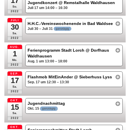
17
Jugendkonzert
@ Remstalhalle Waldhausen
So.
Juli 17 um 14:00 – 16:30
2022
JULI
H.H.C.-Vereinswochenende in Bad Waldsee
30
Juli 30 – Juli 31
ganztägig
Sa.
2022
AUG.
Ferienprogramm Stadt Lorch
@ Dorfhaus
1
Waldhausen
Mo.
Aug. 1 um 13:00 – 18:00
2022
SEP.
Flashmob MitEinAnder
@ Sieberhuss Lyss
17
Sep. 17 um 12:30 – 13:30
Sa.
2022
OKT.
Jugendnachmittag
15
Okt. 15
ganztägig
Sa.
2022
OKT.