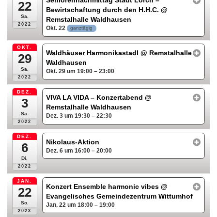
Seniorennachmittag Stadt Lorch –
22
Bewirtschaftung durch den H.H.C.
@
Sa.
Remstalhalle Waldhausen
2022
Okt. 22
ganztägig
OKT.
Waldhäuser Harmonikastadl
@ Remstalhalle
29
Waldhausen
Sa.
Okt. 29 um 19:00 – 23:00
2022
DEZ.
VIVA LA VIDA – Konzertabend
@
3
Remstalhalle Waldhausen
Sa.
Dez. 3 um 19:30 – 22:30
2022
DEZ.
Nikolaus-Aktion
6
Dez. 6 um 16:00 – 20:00
Di.
2022
JAN.
Konzert Ensemble harmonic vibes
@
22
Evangelisches Gemeindezentrum Wittumhof
So.
Jan. 22 um 18:00 – 19:00
2023